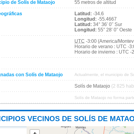
cipio de Solís de Mataojo
55 metros de altitud
ográficas
Latitud:
-34.6
Longitud:
-55.4667
Latitud:
34° 36' 0'' Sur
Longitud:
55° 28' 0'' Oeste
UTC
-3:00 (America/Montev
Horario de verano : UTC -3
Horario de invierno : UTC -
nadas con Solís de Mataojo
Actualmente, el municipio de S
Solís de Mataojo
(2 825 hab
Solís de Mataojo no forma part
CIPIOS VECINOS DE SOLÍS DE MATA