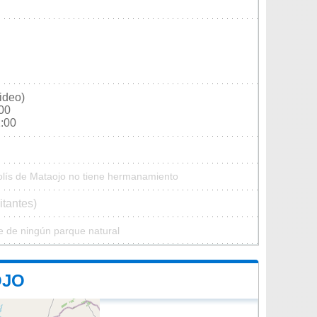
ideo)
:00
2:00
olís de Mataojo no tiene hermanamiento
itantes)
e de ningún parque natural
OJO