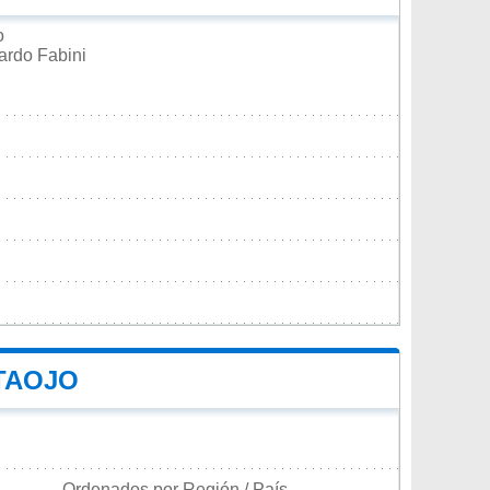
o
ardo Fabini
TAOJO
Ordenados por Región / País