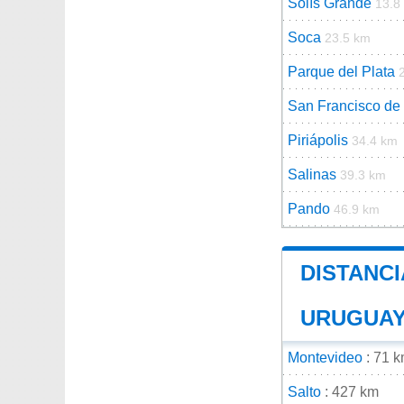
Solís Grande
13.8
Soca
23.5 km
Parque del Plata
San Francisco de 
Piriápolis
34.4 km
Salinas
39.3 km
Pando
46.9 km
DISTANCI
URUGUA
Montevideo
: 71 
Salto
: 427 km