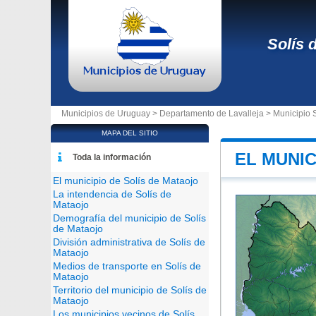
Solís 
Municipios de Uruguay >
Departamento de Lavalleja
>
Municipio 
MAPA DEL SITIO
EL MUNIC
Toda la información
El municipio de Solís de Mataojo
La intendencia de Solís de
Mataojo
Demografía del municipio de Solís
de Mataojo
División administrativa de Solís de
Mataojo
Medios de transporte en Solís de
Mataojo
Territorio del municipio de Solís de
Mataojo
Los municipios vecinos de Solís