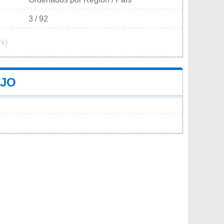
3 / 92
mi)
OJO