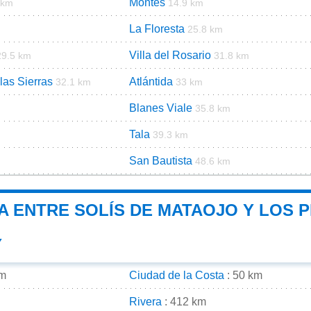
Montes
 km
14.9 km
La Floresta
25.8 km
Villa del Rosario
29.5 km
31.8 km
las Sierras
Atlántida
32.1 km
33 km
Blanes Viale
35.8 km
Tala
39.3 km
San Bautista
48.6 km
A ENTRE SOLÍS DE MATAOJO Y LOS P
Y
km
Ciudad de la Costa
: 50 km
Rivera
: 412 km