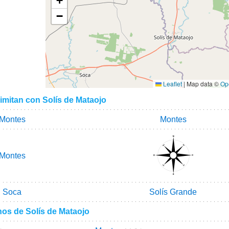
+
−
Leaflet
|
Map data ©
Op
imitan con Solís de Mataojo
Montes
Montes
Montes
Soca
Solís Grande
nos de Solís de Mataojo