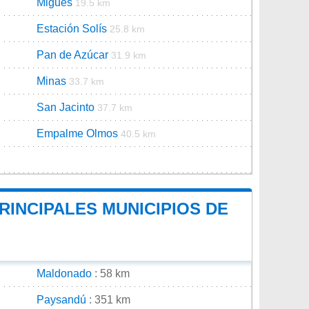
Migues
19.5 km
Estación Solís
25.8 km
Pan de Azúcar
31.9 km
Minas
33.7 km
San Jacinto
37.7 km
Empalme Olmos
40.5 km
RINCIPALES MUNICIPIOS DE
Maldonado
: 58 km
Paysandú
: 351 km