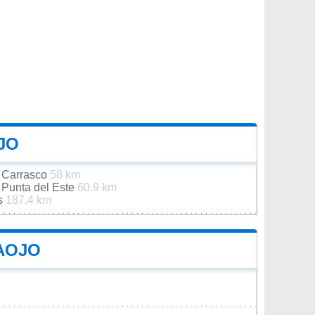
JO
e Carrasco
58 km
 Punta del Este
60.9 km
es
187.4 km
TAOJO