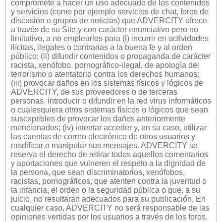
compromete a hacer un uso adecuado de los contenidos
y servicios (como por ejemplo servicios de chat, foros de
discusión o grupos de noticias) que ADVERCITY ofrece
a través de su Site y con carácter enunciativo pero no
limitativo, a no emplearlos para (i) incurrir en actividades
ilícitas, ilegales o contrarias a la buena fe y al orden
público; (ii) difundir contenidos o propaganda de carácter
racista, xenófobo, pornográfico-ilegal, de apología del
terrorismo o atentatorio contra los derechos humanos;
(iii) provocar daños en los sistemas físicos y lógicos de
ADVERCITY, de sus proveedores o de terceras
personas, introducir o difundir en la red virus informáticos
o cualesquiera otros sistemas físicos o lógicos que sean
susceptibles de provocar los daños anteriormente
mencionados; (iv) intentar acceder y, en su caso, utilizar
las cuentas de correo electrónico de otros usuarios y
modificar o manipular sus mensajes. ADVERCITY se
reserva el derecho de retirar todos aquellos comentarios
y aportaciones que vulneren el respeto a la dignidad de
la persona, que sean discriminatorios, xenófobos,
racistas, pornográficos, que atenten contra la juventud o
la infancia, el orden o la seguridad pública o que, a su
juicio, no resultaran adecuados para su publicación. En
cualquier caso, ADVERCITY no será responsable de las
opiniones vertidas por los usuarios a través de los foros,