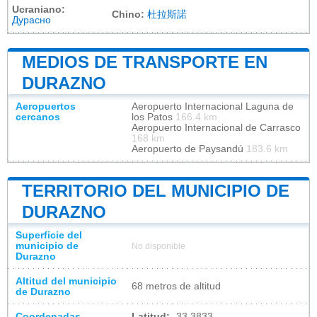
Ucraniano:
Chino:
杜拉斯諾
Дурасно
MEDIOS DE TRANSPORTE EN
DURAZNO
Aeropuertos
Aeropuerto Internacional Laguna de
cercanos
los Patos
166.4 km
Aeropuerto Internacional de Carrasco
168 km
Aeropuerto de Paysandú
183.6 km
TERRITORIO DEL MUNICIPIO DE
DURAZNO
Superficie del
municipio de
No disponible
Durazno
Altitud del municipio
68 metros de altitud
de Durazno
Coordenadas
Latitud:
-33.3833