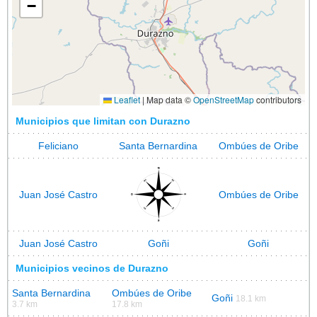
−
Leaflet
|
Map data ©
OpenStreetMap
contributors
Municipios que limitan con Durazno
Feliciano
Santa Bernardina
Ombúes de Oribe
Juan José Castro
Ombúes de Oribe
Juan José Castro
Goñi
Goñi
Municipios vecinos de Durazno
Santa Bernardina
Ombúes de Oribe
Goñi
18.1 km
3.7 km
17.8 km