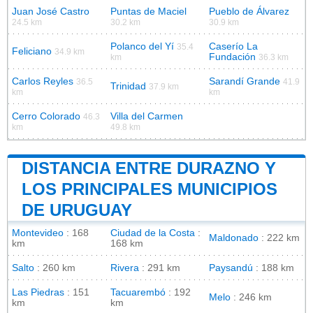
Juan José Castro
Puntas de Maciel
Pueblo de Álvarez
24.5 km
30.2 km
30.9 km
Polanco del Yí
Caserío La
35.4
Feliciano
34.9 km
Fundación
km
36.3 km
Carlos Reyles
Sarandí Grande
36.5
41.9
Trinidad
37.9 km
km
km
Cerro Colorado
Villa del Carmen
46.3
km
49.8 km
DISTANCIA ENTRE DURAZNO Y
LOS PRINCIPALES MUNICIPIOS
DE URUGUAY
Montevideo
: 168
Ciudad de la Costa
:
Maldonado
: 222 km
km
168 km
Salto
: 260 km
Rivera
: 291 km
Paysandú
: 188 km
Las Piedras
: 151
Tacuarembó
: 192
Melo
: 246 km
km
km