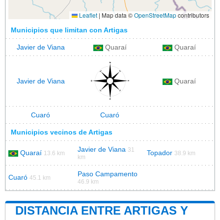
Leaflet
|
Map data ©
OpenStreetMap
contributors
Municipios que limitan con Artigas
Javier de Viana
Quaraí
Quaraí
Javier de Viana
Quaraí
Cuaró
Cuaró
Municipios vecinos de Artigas
Javier de Viana
31
Quaraí
Topador
13.6 km
38.9 km
km
Paso Campamento
Cuaró
45.1 km
46.9 km
DISTANCIA ENTRE ARTIGAS Y