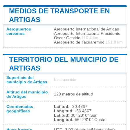
MEDIOS DE TRANSPORTE EN
ARTIGAS
Aeropuertos
Aeropuerto Internacional de Artigas
cercanos
Aeropuerto Internacional Presidente
Oscar Gestido
110.4 km
Aeropuerto de Tacuarembó
151.8 km
TERRITORIO DEL MUNICIPIO DE
ARTIGAS
Superficie del
No disponible
municipio de Artigas
Altitud del municipio
129 metros de altitud
de Artigas
Coordenadas
Latitud:
-30.4667
geográficas
Longitud:
-56.4667
Latitud:
30° 28' 0'' Sur
Longitud:
56° 28' 0'' Oeste
Huso horario
UTC
-3:00 (America/Montevideo)