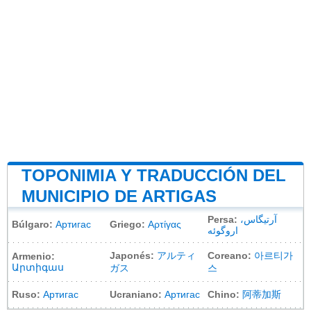
TOPONIMIA Y TRADUCCIÓN DEL
MUNICIPIO DE ARTIGAS
Persa:
آرتیگاس،
Búlgaro:
Артигас
Griego:
Αρτίγας
اروگوئه
Japonés:
アルティ
Coreano:
아르티가
Armenio:
Արտիգաս
ガス
스
Ruso:
Артигас
Ucraniano:
Артигас
Chino:
阿蒂加斯