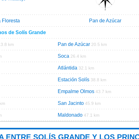
 Floresta
Pan de Azúcar
nos de Solís Grande
Pan de Azúcar
13.8 km
20.5 km
Soca
m
26.4 km
Atlántida
32.1 km
Estación Solís
38.8 km
Empalme Olmos
43.7 km
San Jacinto
 km
45.9 km
Maldonado
m
47.1 km
A ENTRE SOLÍS GRANDE Y LOS PRINC