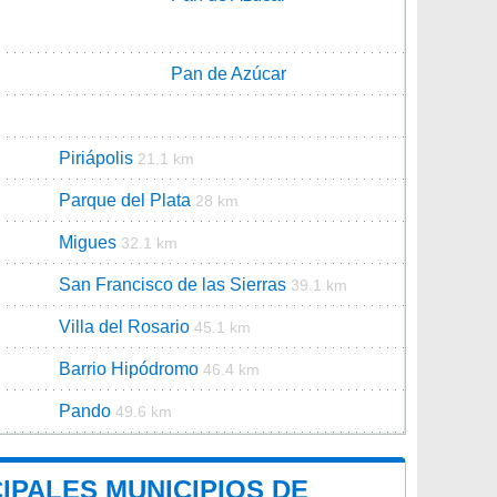
Pan de Azúcar
Piriápolis
21.1 km
Parque del Plata
28 km
Migues
32.1 km
San Francisco de las Sierras
39.1 km
Villa del Rosario
45.1 km
Barrio Hipódromo
46.4 km
Pando
49.6 km
IPALES MUNICIPIOS DE