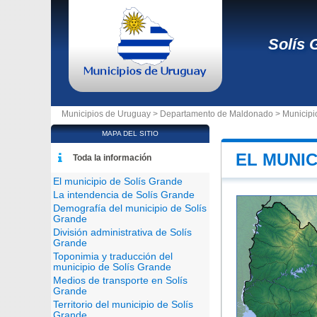
Solís 
Municipios de Uruguay >
Departamento de Maldonado
>
Municipi
MAPA DEL SITIO
EL MUNIC
Toda la información
El municipio de Solís Grande
La intendencia de Solís Grande
Demografía del municipio de Solís
Grande
División administrativa de Solís
Grande
Toponimia y traducción del
municipio de Solís Grande
Medios de transporte en Solís
Grande
Territorio del municipio de Solís
Grande