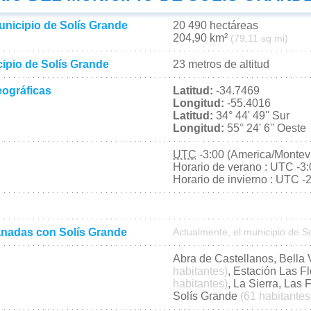
unicipio de Solís Grande
20 490 hectáreas
204,90 km²
(79,11 sq mi)
cipio de Solís Grande
23 metros de altitud
ográficas
Latitud:
-34.7469
Longitud:
-55.4016
Latitud:
34° 44' 49'' Sur
Longitud:
55° 24' 6'' Oeste
UTC
-3:00 (America/Montev
Horario de verano : UTC -3
Horario de invierno : UTC -
nadas con Solís Grande
Actualmente, el municipio de 
Abra de Castellanos, Bella 
habitantes)
, Estación Las F
habitantes)
, La Sierra, Las 
Solís Grande
(61 habitantes