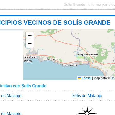
Solís Grande no forma parte d
CIPIOS VECINOS DE SOLÍS GRANDE
+
−
Leaflet
|
Map data ©
Op
limitan con Solís Grande
s de Mataojo
Solís de Mataojo
s de Mataojo