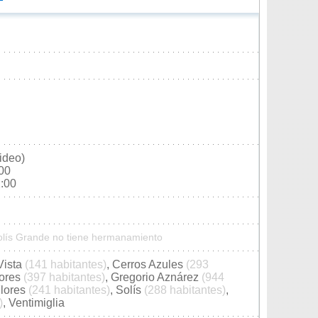
ideo)
:00
2:00
Solís Grande no tiene hermanamiento
Vista
(141 habitantes)
, Cerros Azules
(293
lores
(397 habitantes)
, Gregorio Aznárez
(944
Flores
(241 habitantes)
, Solís
(288 habitantes)
,
)
, Ventimiglia