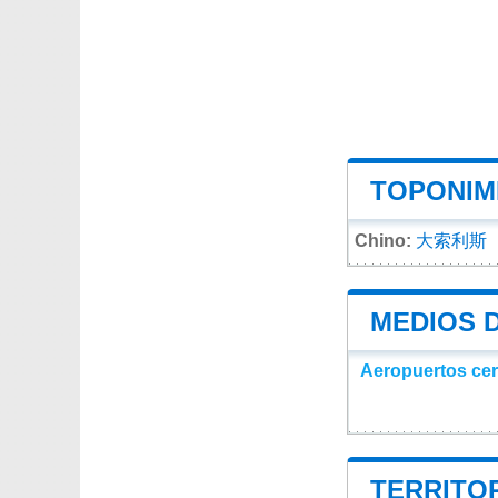
TOPONIMI
Chino:
大索利斯
MEDIOS 
Aeropuertos ce
TERRITOR