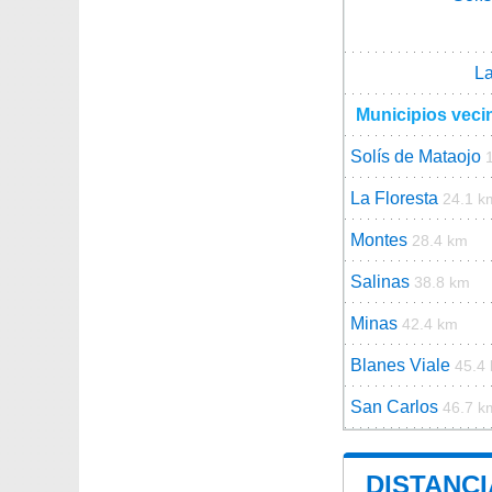
La
Municipios veci
Solís de Mataojo
La Floresta
24.1 k
Montes
28.4 km
Salinas
38.8 km
Minas
42.4 km
Blanes Viale
45.4
San Carlos
46.7 k
DISTANCI