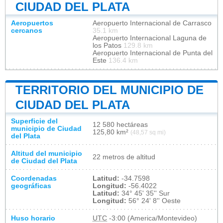
CIUDAD DEL PLATA
Aeropuertos
Aeropuerto Internacional de Carrasco
cercanos
35.1 km
Aeropuerto Internacional Laguna de
los Patos
129.8 km
Aeropuerto Internacional de Punta del
Este
136.4 km
TERRITORIO DEL MUNICIPIO DE
CIUDAD DEL PLATA
Superficie del
12 580 hectáreas
municipio de Ciudad
125,80 km²
(48,57 sq mi)
del Plata
Altitud del municipio
22 metros de altitud
de Ciudad del Plata
Coordenadas
Latitud:
-34.7598
geográficas
Longitud:
-56.4022
Latitud:
34° 45' 35'' Sur
Longitud:
56° 24' 8'' Oeste
Huso horario
UTC
-3:00 (America/Montevideo)