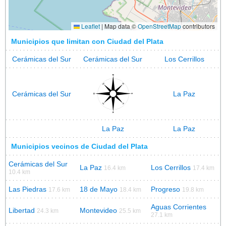
Leaflet
|
Map data ©
OpenStreetMap
contributors
Municipios que limitan con Ciudad del Plata
Cerámicas del Sur
Cerámicas del Sur
Los Cerrillos
Cerámicas del Sur
La Paz
La Paz
La Paz
Municipios vecinos de Ciudad del Plata
Cerámicas del Sur
La Paz
Los Cerrillos
16.4 km
17.4 km
10.4 km
Las Piedras
18 de Mayo
Progreso
17.6 km
18.4 km
19.8 km
Aguas Corrientes
Libertad
Montevideo
24.3 km
25.5 km
27.1 km