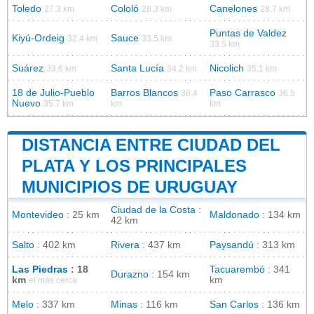
Toledo
Cololó
Canelones
27.3 km
28.3 km
28.7 km
Puntas de Valdez
Kiyú-Ordeig
Sauce
32.4 km
33.5 km
33.5 km
Suárez
Santa Lucía
Nicolich
33.6 km
34.2 km
35.1 km
18 de Julio-Pueblo
Barros Blancos
Paso Carrasco
36.4
36.5
Nuevo
35.7 km
km
km
DISTANCIA ENTRE CIUDAD DEL
PLATA Y LOS PRINCIPALES
MUNICIPIOS DE URUGUAY
Ciudad de la Costa
:
Montevideo
: 25 km
Maldonado
: 134 km
42 km
Salto
: 402 km
Rivera
: 437 km
Paysandú
: 313 km
Las Piedras
: 18
Tacuarembó
: 341
Durazno
: 154 km
km
km
el más cerca
Melo
: 337 km
Minas
: 116 km
San Carlos
: 136 km