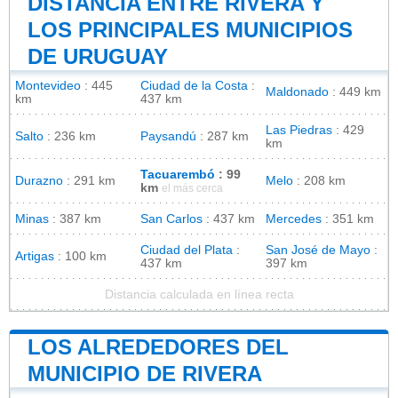
DISTANCIA ENTRE RIVERA Y
LOS PRINCIPALES MUNICIPIOS
DE URUGUAY
Montevideo
: 445
Ciudad de la Costa
:
Maldonado
: 449 km
km
437 km
Las Piedras
: 429
Salto
: 236 km
Paysandú
: 287 km
km
Tacuarembó
: 99
Durazno
: 291 km
Melo
: 208 km
km
el más cerca
Minas
: 387 km
San Carlos
: 437 km
Mercedes
: 351 km
Ciudad del Plata
:
San José de Mayo
:
Artigas
: 100 km
437 km
397 km
Distancia calculada en línea recta
LOS ALREDEDORES DEL
MUNICIPIO DE RIVERA