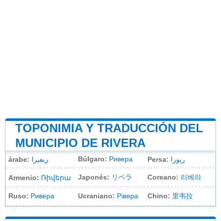
TOPONIMIA Y TRADUCCIÓN DEL
MUNICIPIO DE RIVERA
Búlgaro:
Ривера
árabe:
ريفيرا
Persa:
ریورا
Japonés:
リベラ
Coreano:
리베라
Armenio:
Ռիվերա
Ruso:
Ривера
Ucraniano:
Рівера
Chino:
里韦拉