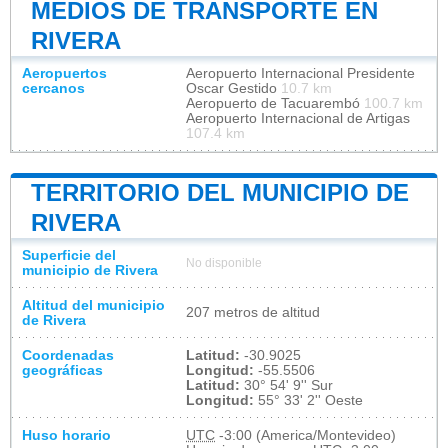
MEDIOS DE TRANSPORTE EN
RIVERA
Aeropuertos
Aeropuerto Internacional Presidente
cercanos
Oscar Gestido
10.7 km
Aeropuerto de Tacuarembó
100.7 km
Aeropuerto Internacional de Artigas
107.4 km
TERRITORIO DEL MUNICIPIO DE
RIVERA
Superficie del
No disponible
municipio de Rivera
Altitud del municipio
207 metros de altitud
de Rivera
Coordenadas
Latitud:
-30.9025
geográficas
Longitud:
-55.5506
Latitud:
30° 54' 9'' Sur
Longitud:
55° 33' 2'' Oeste
Huso horario
UTC
-3:00 (America/Montevideo)