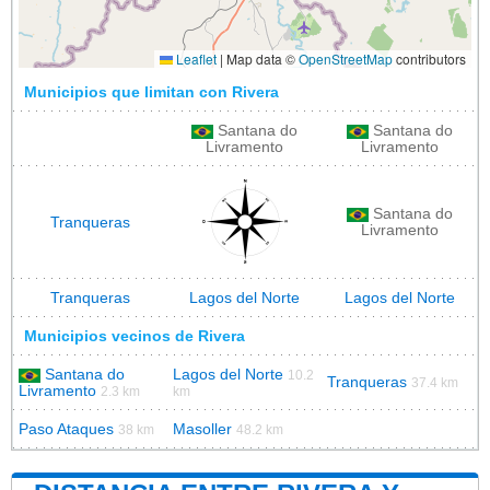
Leaflet
|
Map data ©
OpenStreetMap
contributors
Municipios que limitan con Rivera
Santana do
Santana do
Livramento
Livramento
Santana do
Tranqueras
Livramento
Tranqueras
Lagos del Norte
Lagos del Norte
Municipios vecinos de Rivera
Santana do
Lagos del Norte
10.2
Tranqueras
37.4 km
Livramento
2.3 km
km
Paso Ataques
Masoller
38 km
48.2 km