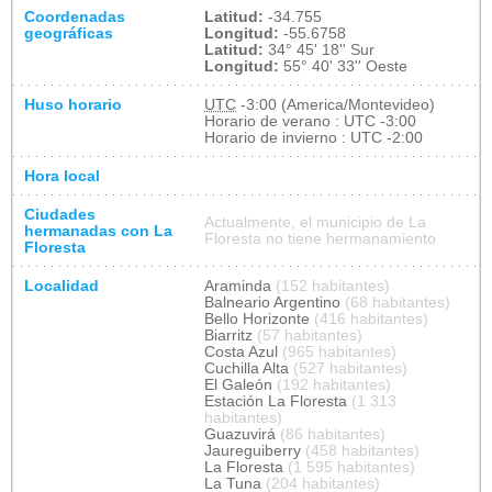
Coordenadas
Latitud:
-34.755
geográficas
Longitud:
-55.6758
Latitud:
34° 45' 18'' Sur
Longitud:
55° 40' 33'' Oeste
Huso horario
UTC
-3:00 (America/Montevideo)
Horario de verano : UTC -3:00
Horario de invierno : UTC -2:00
Hora local
Ciudades
Actualmente, el municipio de La
hermanadas con La
Floresta no tiene hermanamiento
Floresta
Localidad
Araminda
(152 habitantes)
Balneario Argentino
(68 habitantes)
Bello Horizonte
(416 habitantes)
Biarritz
(57 habitantes)
Costa Azul
(965 habitantes)
Cuchilla Alta
(527 habitantes)
El Galeón
(192 habitantes)
Estación La Floresta
(1 313
habitantes)
Guazuvirá
(86 habitantes)
Jaureguiberry
(458 habitantes)
La Floresta
(1 595 habitantes)
La Tuna
(204 habitantes)