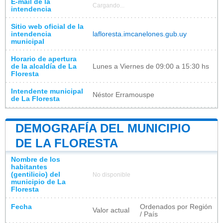
E-mail de la
Cargando...
intendencia
Sitio web oficial de la
intendencia
lafloresta.imcanelones.gub.uy
municipal
Horario de apertura
de la alcaldía de La
Lunes a Viernes de 09:00 a 15:30 hs
Floresta
Intendente municipal
Néstor Erramouspe
de La Floresta
DEMOGRAFÍA DEL MUNICIPIO
DE LA FLORESTA
Nombre de los
habitantes
(gentilicio) del
No disponible
municipio de La
Floresta
Fecha
Ordenados por Región
Valor actual
/ País