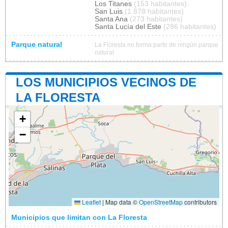
Los Titanes
(153 habitantes)
San Luis
(1 878 habitantes)
Santa Ana
(273 habitantes)
Santa Lucía del Este
(286 habitantes)
Parque natural
La Floresta no forma parte de ningún parque
natural
LOS MUNICIPIOS VECINOS DE
LA FLORESTA
+
−
Leaflet
|
Map data ©
OpenStreetMap
contributors
Municipios que limitan con La Floresta