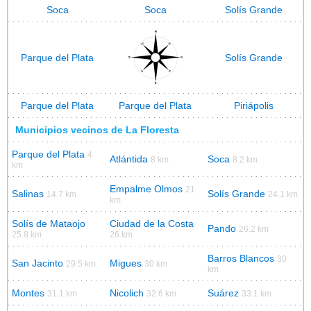
Soca
Soca
Solís Grande
Parque del Plata
Solís Grande
Parque del Plata
Parque del Plata
Piriápolis
Municipios vecinos de La Floresta
Parque del Plata
4
Atlántida
Soca
8 km
8.2 km
km
Empalme Olmos
21
Salinas
Solís Grande
14.7 km
24.1 km
km
Solís de Mataojo
Ciudad de la Costa
Pando
26.2 km
25.8 km
26 km
Barros Blancos
30
San Jacinto
Migues
29.5 km
30 km
km
Montes
Nicolich
Suárez
31.1 km
32.6 km
33.1 km