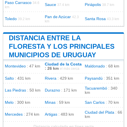
Paso Carrasco
34.6
Sauce
Piriápolis
37.4 km
38.7 km
km
Pan de Azúcar
42.3
Toledo
Santa Rosa
39.2 km
43.3 km
km
DISTANCIA ENTRE LA
FLORESTA Y LOS PRINCIPALES
MUNICIPIOS DE URUGUAY
Ciudad de la Costa
Montevideo
: 47 km
Maldonado
: 68 km
: 26 km
el más cerca
Salto
: 431 km
Rivera
: 429 km
Paysandú
: 351 km
Tacuarembó
: 340
Las Piedras
: 50 km
Durazno
: 171 km
km
Melo
: 300 km
Minas
: 59 km
San Carlos
: 70 km
Ciudad del Plata
: 66
Mercedes
: 274 km
Artigas
: 483 km
km
Distancia calculada en línea recta