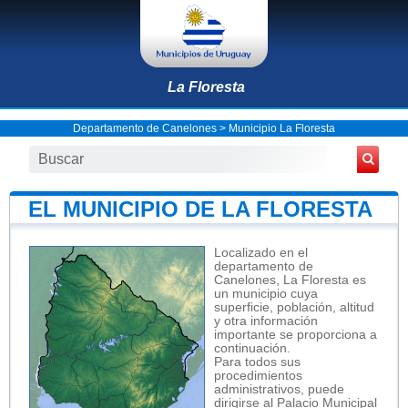
La Floresta
Departamento de Canelones
>
Municipio La Floresta
EL MUNICIPIO DE LA FLORESTA
Localizado en el
departamento de
Canelones, La Floresta es
un municipio cuya
superficie, población, altitud
y otra información
importante se proporciona a
continuación.
Para todos sus
procedimientos
administrativos, puede
dirigirse al Palacio Municipal