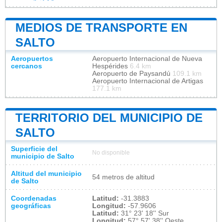
MEDIOS DE TRANSPORTE EN
SALTO
Aeropuertos
Aeropuerto Internacional de Nueva
cercanos
Hespérides
6.4 km
Aeropuerto de Paysandú
109.1 km
Aeropuerto Internacional de Artigas
177.1 km
TERRITORIO DEL MUNICIPIO DE
SALTO
Superficie del
No disponible
municipio de Salto
Altitud del municipio
54 metros de altitud
de Salto
Coordenadas
Latitud:
-31.3883
geográficas
Longitud:
-57.9606
Latitud:
31° 23' 18'' Sur
Longitud:
57° 57' 38'' Oeste