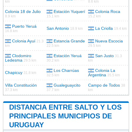
km
8.6 km
Colonia 18 de Julio
Estación Yuquerí
Colonia Roca
8.9 km
15.1 km
15.2 km
Puerto Yeruá
San Antonio
La Criolla
18.9 km
19.4 km
16.8 km
Colonia Ayuí
Estancia Grande
Nueva Escocia
21.3
km
22.5 km
29.5 km
Clodomiro
Estación Yeruá
San Justo
31.3
Ledesma
29.5 km
30.2 km
km
Los Charrúas
Colonia La
Chapicuy
31.8 km
Argentina
32.5 km
35.5 km
Villa Constitución
Gualeguaycito
Campo de Todos
38
37.3 km
37.7 km
km
DISTANCIA ENTRE SALTO Y LOS
PRINCIPALES MUNICIPIOS DE
URUGUAY