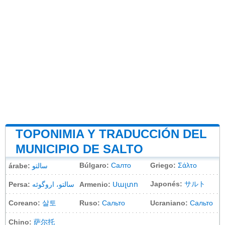
TOPONIMIA Y TRADUCCIÓN DEL
MUNICIPIO DE SALTO
Búlgaro:
Салто
Griego:
Σάλτο
árabe:
سالتو
Japonés:
サルト
Persa:
سالتو، اروگوئه
Armenio:
Սալտո
Coreano:
살토
Ruso:
Сальто
Ucraniano:
Сальто
Chino:
萨尔托