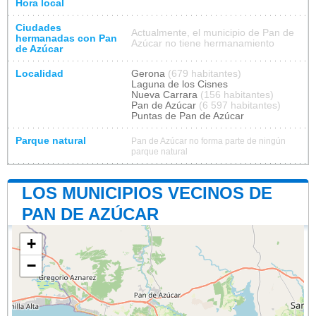
Hora local
Ciudades
Actualmente, el municipio de Pan de
hermanadas con Pan
Azúcar no tiene hermanamiento
de Azúcar
Localidad
Gerona
(679 habitantes)
Laguna de los Cisnes
Nueva Carrara
(156 habitantes)
Pan de Azúcar
(6 597 habitantes)
Puntas de Pan de Azúcar
Parque natural
Pan de Azúcar no forma parte de ningún
parque natural
LOS MUNICIPIOS VECINOS DE
PAN DE AZÚCAR
+
−