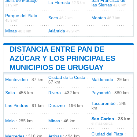
Solís de Mataojo
San Francisco de
La Floresta
42.3 km
las Sierras
31.9 km
42.8 km
Parque del Plata
Soca
Montes
46.2 km
46.7 km
45.9 km
Minas
Atlántida
48.3 km
49.9 km
DISTANCIA ENTRE PAN DE
AZÚCAR Y LOS PRINCIPALES
MUNICIPIOS DE URUGUAY
Ciudad de la Costa
:
Montevideo
: 87 km
Maldonado
: 29 km
67 km
Salto
: 455 km
Rivera
: 432 km
Paysandú
: 380 km
Tacuarembó
: 348
Las Piedras
: 91 km
Durazno
: 196 km
km
San Carlos
: 28 km
Melo
: 285 km
Minas
: 46 km
el más cerca
Ciudad del Plata
:
Mercedes
: 310 km
Artigas
: 494 km