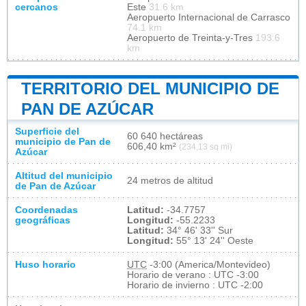
cercanos
Este
31.6 km
Aeropuerto Internacional de Carrasco
74.1 km
Aeropuerto de Treinta-y-Tres
193.6
km
TERRITORIO DEL MUNICIPIO DE
PAN DE AZÚCAR
Superficie del
60 640 hectáreas
municipio de Pan de
606,40 km²
(234,13 sq mi)
Azúcar
Altitud del municipio
24 metros de altitud
de Pan de Azúcar
Coordenadas
Latitud:
-34.7757
geográficas
Longitud:
-55.2233
Latitud:
34° 46' 33'' Sur
Longitud:
55° 13' 24'' Oeste
Huso horario
UTC
-3:00 (America/Montevideo)
Horario de verano : UTC -3:00
Horario de invierno : UTC -2:00