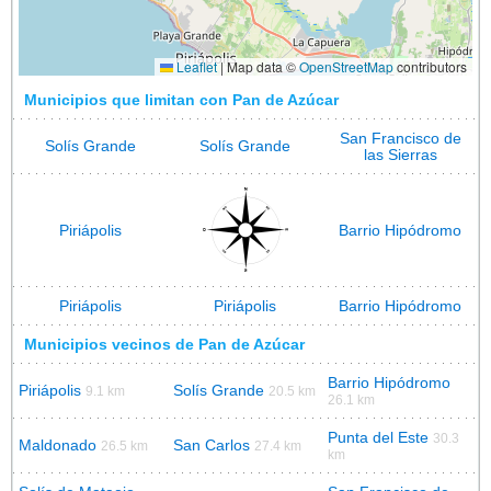
Leaflet
|
Map data ©
OpenStreetMap
contributors
Municipios que limitan con Pan de Azúcar
San Francisco de
Solís Grande
Solís Grande
las Sierras
Piriápolis
Barrio Hipódromo
Piriápolis
Piriápolis
Barrio Hipódromo
Municipios vecinos de Pan de Azúcar
Barrio Hipódromo
Piriápolis
Solís Grande
9.1 km
20.5 km
26.1 km
Punta del Este
30.3
Maldonado
San Carlos
26.5 km
27.4 km
km