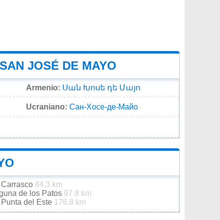
 SAN JOSÉ DE MAYO
Armenio:
Սան Խոսե դե Մայո
Ucraniano:
Сан-Хосе-де-Майо
YO
e Carrasco
84.3 km
aguna de los Patos
97.8 km
 Punta del Este
176.8 km