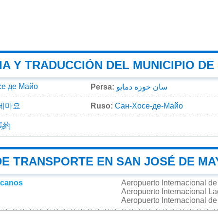
A Y TRADUCCIÓN DEL MUNICIPIO DE
се де Майо
Persa:
سان خوزه دمایو
데마요
Ruso:
Сан-Хосе-де-Майо
馬約
DE TRANSPORTE EN SAN JOSÉ DE MA
rcanos
Aeropuerto Internacional d
Aeropuerto Internacional L
Aeropuerto Internacional de