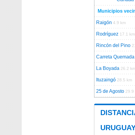
Municipios veci
Raigón
4.9 km
Rodríguez
17.1 km
Rincón del Pino
2
Carreta Quemada
La Boyada
26.2 k
Ituzaingó
28.5 km
25 de Agosto
29.9
DISTANCI
URUGUA