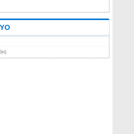
AYO
ión)