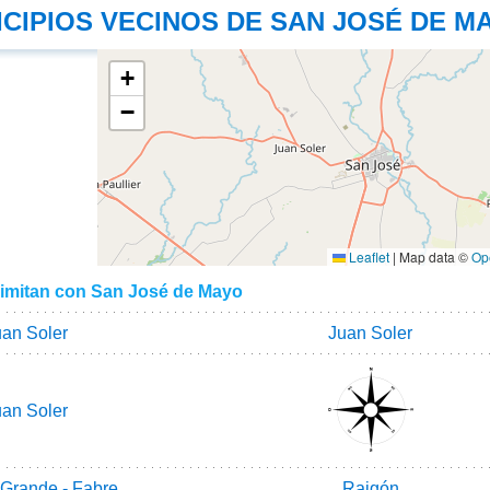
CIPIOS VECINOS DE SAN JOSÉ DE M
+
−
Leaflet
|
Map data ©
Op
limitan con San José de Mayo
uan Soler
Juan Soler
uan Soler
Grande - Fabre
Raigón