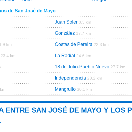
nos de San José de Mayo
Juan Soler
8.3 km
González
17.7 km
Costas de Pereira
1.9 km
22.3 km
La Radial
23.4 km
24.6 km
18 de Julio-Pueblo Nuevo
m
27.7 km
Independencia
29.2 km
Mangrullo
 km
30.1 km
A ENTRE SAN JOSÉ DE MAYO Y LOS P
Y