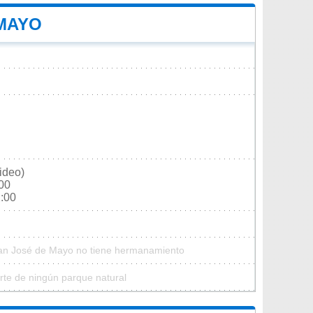
 MAYO
ideo)
:00
2:00
San José de Mayo no tiene hermanamiento
te de ningún parque natural