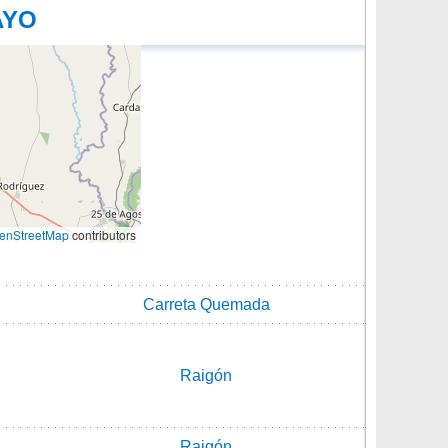
AYO
enStreetMap
contributors
Carreta Quemada
Raigón
Raigón