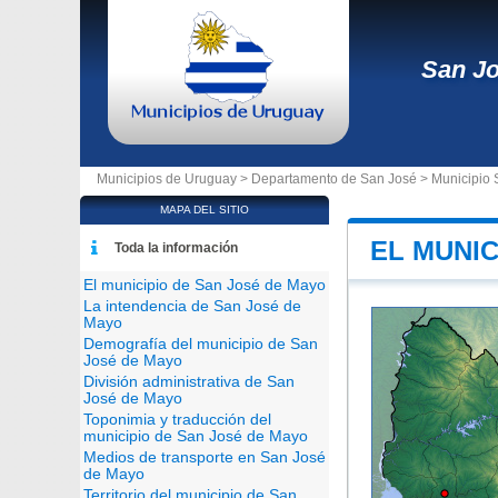
San J
Municipios de Uruguay >
Departamento de San José
>
Municipio
MAPA DEL SITIO
EL MUNIC
Toda la información
El municipio de San José de Mayo
La intendencia de San José de
Mayo
Demografía del municipio de San
José de Mayo
División administrativa de San
José de Mayo
Toponimia y traducción del
municipio de San José de Mayo
Medios de transporte en San José
de Mayo
Territorio del municipio de San