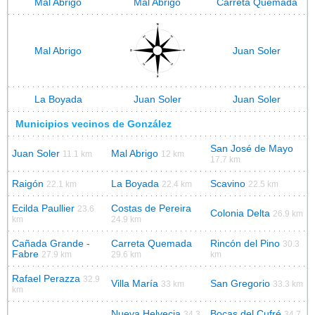
Mal Abrigo
Mal Abrigo
Carreta Quemada
Mal Abrigo
Juan Soler
La Boyada
Juan Soler
Juan Soler
Municipios vecinos de González
San José de Mayo
Juan Soler
Mal Abrigo
11.1 km
12 km
17.7 km
Raigón
La Boyada
Scavino
22.1 km
22.4 km
22.5 km
Ecilda Paullier
Costas de Pereira
23.6
Colonia Delta
26.9 km
km
24.9 km
Cañada Grande -
Carreta Quemada
Rincón del Pino
30.3
Fabre
27.9 km
29.6 km
km
Rafael Perazza
32.9
Villa María
San Gregorio
33 km
33.3 km
km
Nueva Helvecia
Bocas del Cufré
34.3
34.7