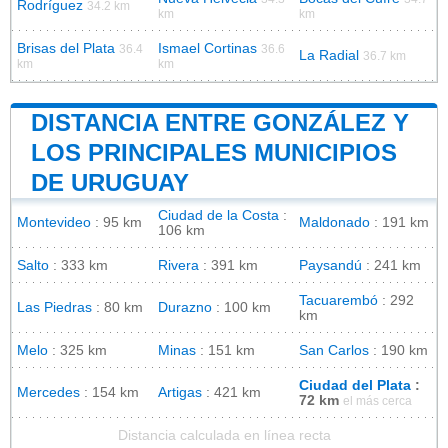
Rodríguez
34.2 km
km
km
Brisas del Plata
Ismael Cortinas
36.4
36.6
La Radial
36.7 km
km
km
DISTANCIA ENTRE GONZÁLEZ Y
LOS PRINCIPALES MUNICIPIOS
DE URUGUAY
Ciudad de la Costa
:
Montevideo
: 95 km
Maldonado
: 191 km
106 km
Salto
: 333 km
Rivera
: 391 km
Paysandú
: 241 km
Tacuarembó
: 292
Las Piedras
: 80 km
Durazno
: 100 km
km
Melo
: 325 km
Minas
: 151 km
San Carlos
: 190 km
Ciudad del Plata
:
Mercedes
: 154 km
Artigas
: 421 km
72 km
el más cerca
Distancia calculada en línea recta