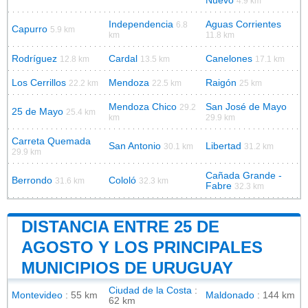
Nuevo
4.9 km
Independencia
Aguas Corrientes
6.8
Capurro
5.9 km
km
11.8 km
Rodríguez
Cardal
Canelones
12.8 km
13.5 km
17.1 km
Los Cerrillos
Mendoza
Raigón
22.2 km
22.5 km
25 km
Mendoza Chico
San José de Mayo
29.2
25 de Mayo
25.4 km
km
29.9 km
Carreta Quemada
San Antonio
Libertad
30.1 km
31.2 km
29.9 km
Cañada Grande -
Berrondo
Cololó
31.6 km
32.3 km
Fabre
32.3 km
DISTANCIA ENTRE 25 DE
AGOSTO Y LOS PRINCIPALES
MUNICIPIOS DE URUGUAY
Ciudad de la Costa
:
Montevideo
: 55 km
Maldonado
: 144 km
62 km