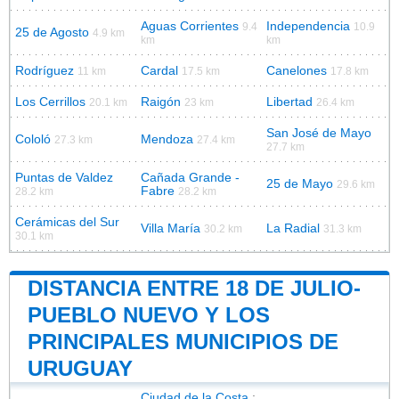
Aguas Corrientes
Independencia
9.4
10.9
25 de Agosto
4.9 km
km
km
Rodríguez
Cardal
Canelones
11 km
17.5 km
17.8 km
Los Cerrillos
Raigón
Libertad
20.1 km
23 km
26.4 km
San José de Mayo
Cololó
Mendoza
27.3 km
27.4 km
27.7 km
Puntas de Valdez
Cañada Grande -
25 de Mayo
29.6 km
Fabre
28.2 km
28.2 km
Cerámicas del Sur
Villa María
La Radial
30.2 km
31.3 km
30.1 km
DISTANCIA ENTRE 18 DE JULIO-
PUEBLO NUEVO Y LOS
PRINCIPALES MUNICIPIOS DE
URUGUAY
Ciudad de la Costa
: