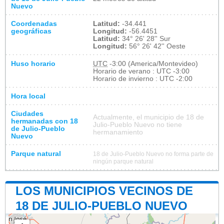
Nuevo
Coordenadas
Latitud:
-34.441
geográficas
Longitud:
-56.4451
Latitud:
34° 26' 28'' Sur
Longitud:
56° 26' 42'' Oeste
Huso horario
UTC
-3:00 (America/Montevideo)
Horario de verano : UTC -3:00
Horario de invierno : UTC -2:00
Hora local
Ciudades
Actualmente, el municipio de 18 de
hermanadas con 18
Julio-Pueblo Nuevo no tiene
de Julio-Pueblo
hermanamiento
Nuevo
Parque natural
18 de Julio-Pueblo Nuevo no forma parte de
ningún parque natural
LOS MUNICIPIOS VECINOS DE
18 DE JULIO-PUEBLO NUEVO