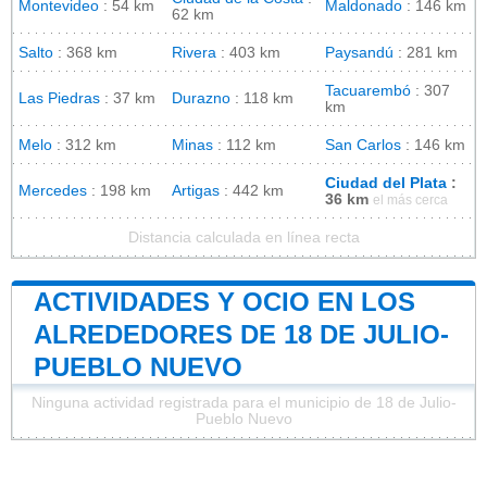
Montevideo
: 54 km
Maldonado
: 146 km
62 km
Salto
: 368 km
Rivera
: 403 km
Paysandú
: 281 km
Tacuarembó
: 307
Las Piedras
: 37 km
Durazno
: 118 km
km
Melo
: 312 km
Minas
: 112 km
San Carlos
: 146 km
Ciudad del Plata
:
Mercedes
: 198 km
Artigas
: 442 km
36 km
el más cerca
Distancia calculada en línea recta
ACTIVIDADES Y OCIO EN LOS
ALREDEDORES DE 18 DE JULIO-
PUEBLO NUEVO
Ninguna actividad registrada para el municipio de 18 de Julio-
Pueblo Nuevo