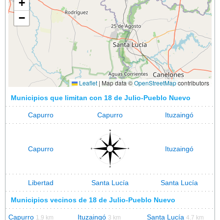
+
−
Leaflet
|
Map data ©
OpenStreetMap
contributors
Municipios que limitan con 18 de Julio-Pueblo Nuevo
Capurro
Capurro
Ituzaingó
Capurro
Ituzaingó
Libertad
Santa Lucía
Santa Lucía
Municipios vecinos de 18 de Julio-Pueblo Nuevo
Capurro
Ituzaingó
Santa Lucía
1.9 km
3 km
4.7 km