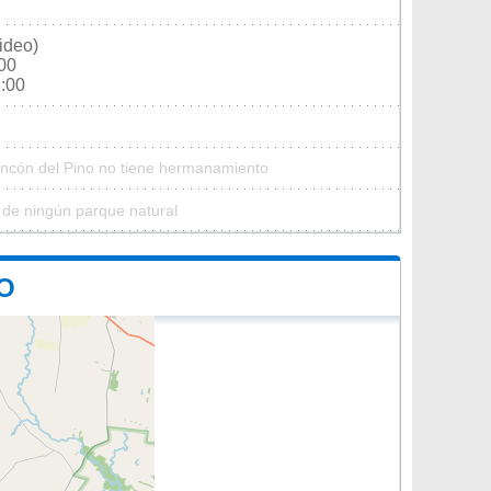
ideo)
:00
2:00
incón del Pino no tiene hermanamiento
 de ningún parque natural
O