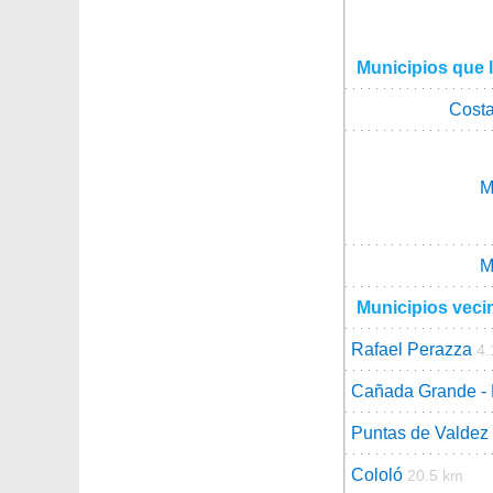
Municipios que 
Costa
M
M
Municipios veci
Rafael Perazza
4.
Cañada Grande - 
Puntas de Valdez
Cololó
20.5 km