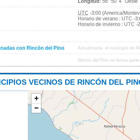
Longitud:
56° 50' 4'' Oeste
UTC
-3:00 (America/Montev
Horario de verano : UTC -3
Horario de invierno : UTC -
nadas con Rincón del Pino
Actualmente, el municipio de R
Rincón del Pino no forma parte
CIPIOS VECINOS DE RINCÓN DEL PIN
+
−