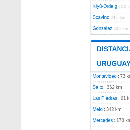
Kiyú-Ordeig
22.9 
Scavino
24.6 km
González
30.3 km
DISTANCI
URUGUA
Montevideo
: 73 
Salto
: 362 km
Las Piedras
: 61 
Melo
: 342 km
Mercedes
: 178 k