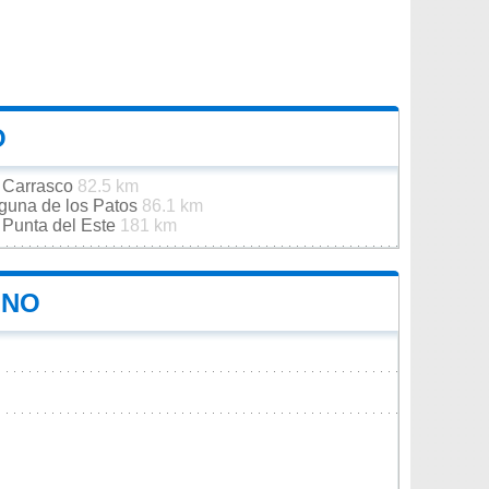
O
e Carrasco
82.5 km
aguna de los Patos
86.1 km
 Punta del Este
181 km
INO