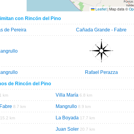
Leaflet
|
Map data ©
Op
limitan con Rincón del Pino
s de Pereira
Cañada Grande - Fabre
angrullo
angrullo
Rafael Perazza
nos de Rincón del Pino
Villa María
1 km
6.8 km
Fabre
Mangrullo
8.7 km
8.9 km
La Boyada
15.2 km
17.7 km
Juan Soler
20.7 km