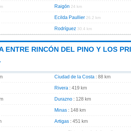
Raigón
km
24 km
Ecilda Paullier
26.2 km
Rodríguez
30.4 km
A ENTRE RINCÓN DEL PINO Y LOS PR
Y
km
Ciudad de la Costa
: 88 km
Rivera
: 419 km
km
Durazno
: 128 km
Minas
: 148 km
m
Artigas
: 451 km