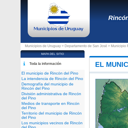
Rincón
Municipios de Uruguay >
Departamento de San José
>
Municipio 
MAPA DEL SITIO
EL MUNIC
Toda la información
El municipio de Rincón del Pino
La intendencia de Rincón del Pino
Demografía del municipio de
Rincón del Pino
División administrativa de Rincón
del Pino
Medios de transporte en Rincón
del Pino
Territorio del municipio de Rincón
del Pino
Los municipios vecinos de Rincón
del Pino