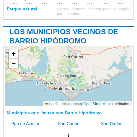
Parque natural
Barrio Hipódromo no forma parte de ningún
parque natural
LOS MUNICIPIOS VECINOS DE
BARRIO HIPÓDROMO
+
−
Leaflet
|
Map data ©
OpenStreetMap
contributors
Municipios que limitan con Barrio Hipódromo
Pan de Azúcar
San Carlos
San Carlos