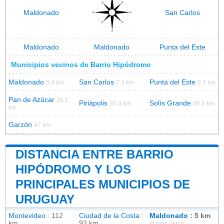
Maldonado
San Carlos
Maldonado
Maldonado
Punta del Este
Municipios vecinos de Barrio Hipódromo
Maldonado
San Carlos
Punta del Este
5.4 km
7.3 km
9.3 km
Pan de Azúcar
26.1
Piriápolis
Solís Grande
30.4 km
46.4 km
km
Garzón
47 km
DISTANCIA ENTRE BARRIO
HIPÓDROMO Y LOS
PRINCIPALES MUNICIPIOS DE
URUGUAY
Montevideo
: 112
Ciudad de la Costa
:
Maldonado
: 5 km
km
92 km
el más cerca