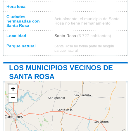
Hora local
Ciudades
Actualmente, el municipio de Santa
hermanadas con
Rosa no tiene hermanamiento
Santa Rosa
Localidad
Santa Rosa
(3 727 habitantes)
Parque natural
Santa Rosa no forma parte de ningún
parque natural
LOS MUNICIPIOS VECINOS DE
SANTA ROSA
+
−