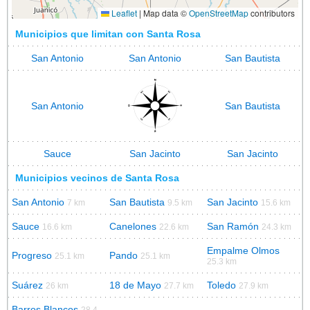
Leaflet
|
Map data ©
OpenStreetMap
contributors
Municipios que limitan con Santa Rosa
San Antonio
San Antonio
San Bautista
San Antonio
San Bautista
Sauce
San Jacinto
San Jacinto
Municipios vecinos de Santa Rosa
San Antonio
San Bautista
San Jacinto
7 km
9.5 km
15.6 km
Sauce
Canelones
San Ramón
16.6 km
22.6 km
24.3 km
Empalme Olmos
Progreso
Pando
25.1 km
25.1 km
25.3 km
Suárez
18 de Mayo
Toledo
26 km
27.7 km
27.9 km
Barros Blancos
28.4