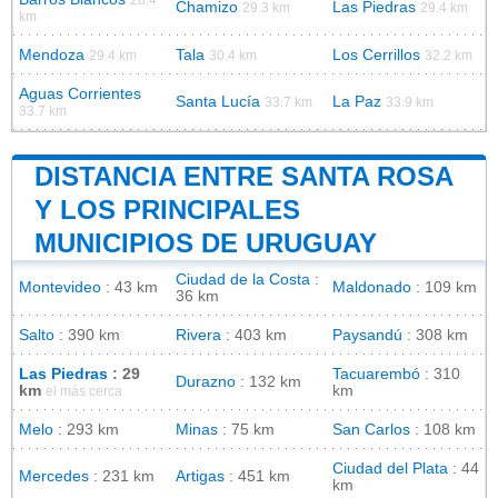
Chamizo
Las Piedras
29.3 km
29.4 km
km
Mendoza
Tala
Los Cerrillos
29.4 km
30.4 km
32.2 km
Aguas Corrientes
Santa Lucía
La Paz
33.7 km
33.9 km
33.7 km
DISTANCIA ENTRE SANTA ROSA
Y LOS PRINCIPALES
MUNICIPIOS DE URUGUAY
Ciudad de la Costa
:
Montevideo
: 43 km
Maldonado
: 109 km
36 km
Salto
: 390 km
Rivera
: 403 km
Paysandú
: 308 km
Las Piedras
: 29
Tacuarembó
: 310
Durazno
: 132 km
km
km
el más cerca
Melo
: 293 km
Minas
: 75 km
San Carlos
: 108 km
Ciudad del Plata
: 44
Mercedes
: 231 km
Artigas
: 451 km
km