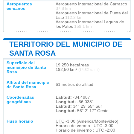
Aeropuertos
Aeropuerto Internacional de Carrasco
cercanos
37.8 km
Aeropuerto Internacional de Punta del
Este
112.2 km
Aeropuerto Internacional Laguna de
los Patos
159.1 km
TERRITORIO DEL MUNICIPIO DE
SANTA ROSA
Superficie del
19 250 hectáreas
municipio de Santa
192,50 km²
(74,32 sq mi)
Rosa
Altitud del municipio
61 metros de altitud
de Santa Rosa
Coordenadas
Latitud:
-34.4987
geográficas
Longitud:
-56.0381
Latitud:
34° 29' 55'' Sur
Longitud:
56° 2' 17'' Oeste
Huso horario
UTC
-3:00 (America/Montevideo)
Horario de verano : UTC -3:00
Horario de invierno : UTC -2:00