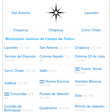
San Antonio
Laureles
Chapicuy
Chapicuy
Cerro Chato
Municipios vecinos de Campo de Todos
Laureles
San Antonio
Chapicuy
10.7 km
26.8 km
28.2 km
Termas del Daymán
Colonia Itapebí
Colonia 18 de Julio
31.6
30.5 km
km
33.2 km
Puerto Yeruá
Cerro Chato
Salto
35.5 km
38 km
38.2 km
Nueva Escocia
Arenitas Blancas
Gallinal
38.3 km
39.3 km
40.2 km
Concordia
Puntas de Valentín
42.6
Soto
46.7 km
km
46.1 km
Cuchilla de
Rincón de Valentín
Quebracho
49.4 km
Buricayupí
49.3 km
49.9 km