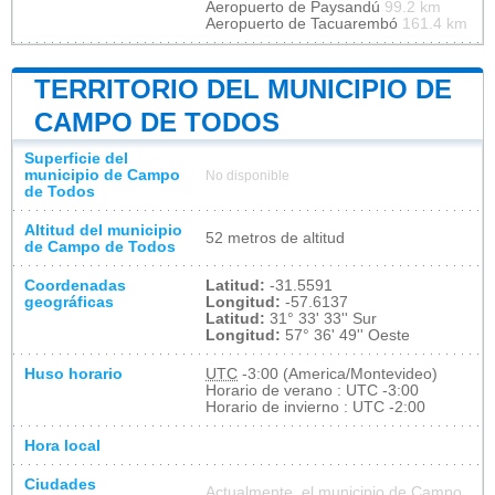
Aeropuerto de Paysandú
99.2 km
Aeropuerto de Tacuarembó
161.4 km
TERRITORIO DEL MUNICIPIO DE
CAMPO DE TODOS
Superficie del
municipio de Campo
No disponible
de Todos
Altitud del municipio
52 metros de altitud
de Campo de Todos
Coordenadas
Latitud:
-31.5591
geográficas
Longitud:
-57.6137
Latitud:
31° 33' 33'' Sur
Longitud:
57° 36' 49'' Oeste
Huso horario
UTC
-3:00 (America/Montevideo)
Horario de verano : UTC -3:00
Horario de invierno : UTC -2:00
Hora local
Ciudades
Actualmente, el municipio de Campo