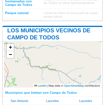
hermanadas con
de Todos no tiene hermanamiento
Campo de Todos
Parque natural
Campo de Todos no forma parte de ningún
parque natural
LOS MUNICIPIOS VECINOS DE
CAMPO DE TODOS
+
−
Leaflet
|
Map data ©
OpenStreetMap
contributors
Municipios que limitan con Campo de Todos
San Antonio
Laureles
Laureles