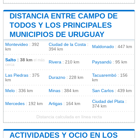
DISTANCIA ENTRE CAMPO DE
TODOS Y LOS PRINCIPALES
MUNICIPIOS DE URUGUAY
Montevideo
: 392
Ciudad de la Costa
:
Maldonado
: 447 km
km
394 km
Salto
: 38 km
el más
Rivera
: 210 km
Paysandú
: 95 km
cerca
Las Piedras
: 375
Tacuarembó
: 156
Durazno
: 228 km
km
km
Melo
: 336 km
Minas
: 384 km
San Carlos
: 439 km
Ciudad del Plata
:
Mercedes
: 192 km
Artigas
: 164 km
374 km
Distancia calculada en línea recta
ACTIVIDADES Y OCIO EN LOS