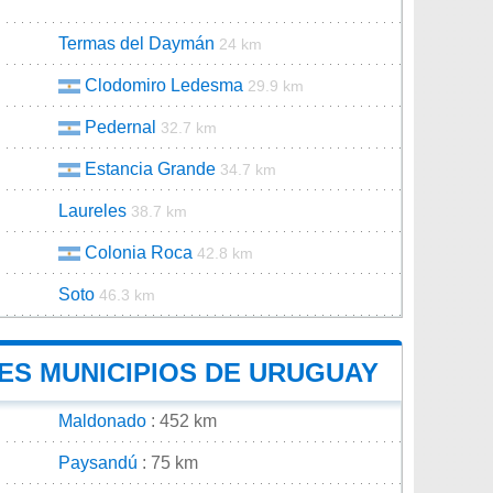
Termas del Daymán
24 km
Clodomiro Ledesma
29.9 km
Pedernal
32.7 km
Estancia Grande
34.7 km
Laureles
38.7 km
Colonia Roca
42.8 km
Soto
46.3 km
LES MUNICIPIOS DE URUGUAY
Maldonado
: 452 km
Paysandú
: 75 km