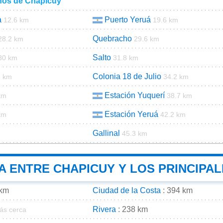
nos de Chapicuy
a
Puerto Yeruá
12.6 km
19.6 km
Quebracho
28.2 km
29.6 km
Salto
30 km
31.8 km
Colonia 18 de Julio
1 km
34.2 km
Estación Yuquerí
km
38.7 km
Estación Yeruá
km
42.2 km
Gallinal
m
45.3 km
A ENTRE CHAPICUY Y LOS PRINCIPA
 km
Ciudad de la Costa
: 394 km
Rivera
: 238 km
ás cerca