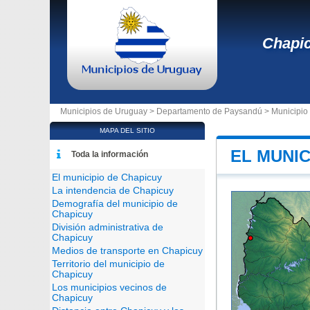
Chapi
Municipios de Uruguay >
Departamento de Paysandú
>
Municipio
MAPA DEL SITIO
EL MUNIC
Toda la información
El municipio de Chapicuy
La intendencia de Chapicuy
Demografía del municipio de
Chapicuy
División administrativa de
Chapicuy
Medios de transporte en Chapicuy
Territorio del municipio de
Chapicuy
Los municipios vecinos de
Chapicuy