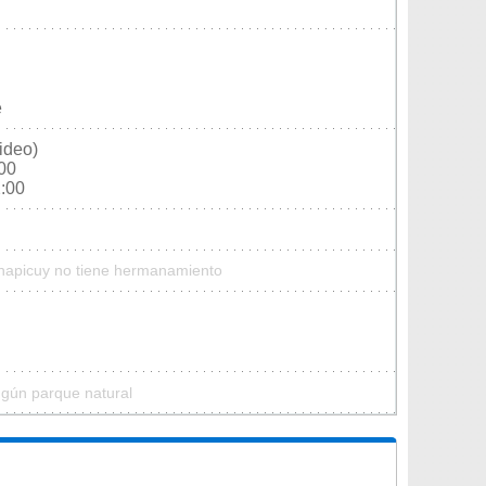
e
ideo)
:00
2:00
Chapicuy no tiene hermanamiento
ngún parque natural