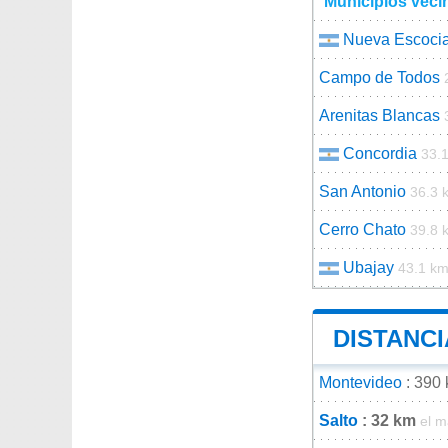
Municipios veci
Nueva Escoci
Campo de Todos
Arenitas Blancas
Concordia
33.
San Antonio
36.3 
Cerro Chato
39.8 
Ubajay
43.1 k
DISTANCI
Montevideo
: 390
Salto
: 32 km
el m