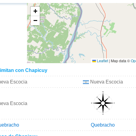
+
−
Leaflet
|
Map data ©
Op
limitan con Chapicuy
eva Escocia
Nueva Escocia
eva Escocia
uebracho
Quebracho