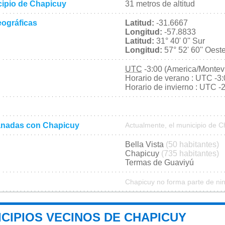
icipio de Chapicuy
31 metros de altitud
ográficas
Latitud:
-31.6667
Longitud:
-57.8833
Latitud:
31° 40' 0'' Sur
Longitud:
57° 52' 60'' Oest
UTC
-3:00 (America/Montev
Horario de verano : UTC -3
Horario de invierno : UTC -
nadas con Chapicuy
Actualmente, el municipio de 
Bella Vista
(50 habitantes)
Chapicuy
(735 habitantes)
Termas de Guaviyú
Chapicuy no forma parte de ni
CIPIOS VECINOS DE CHAPICUY