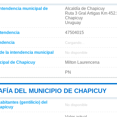
intendencia municipal de
Alcaldía de Chapicuy
Ruta 3 Gral Artigas Km 452
Chapicuy
Uruguay
ntendencia
47504015
endencia
Cargando...
l de la intendencia municipal
No disponible
cipal de Chapicuy
Milton Laurencena
PN​
FÍA DEL MUNICIPIO DE CHAPICUY
bitantes (gentilicio) del
No disponible
hapicuy
Valor actual