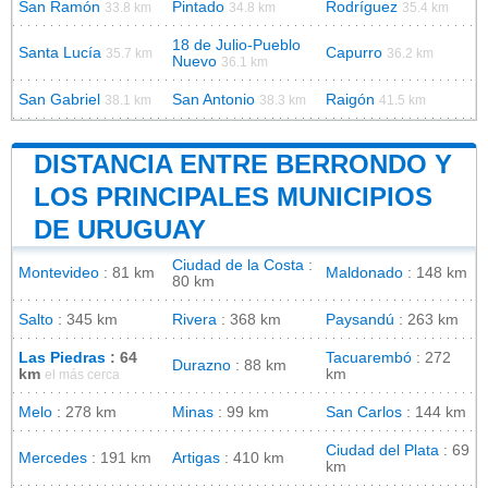
San Ramón
Pintado
Rodríguez
33.8 km
34.8 km
35.4 km
18 de Julio-Pueblo
Santa Lucía
Capurro
35.7 km
36.2 km
Nuevo
36.1 km
San Gabriel
San Antonio
Raigón
38.1 km
38.3 km
41.5 km
DISTANCIA ENTRE BERRONDO Y
LOS PRINCIPALES MUNICIPIOS
DE URUGUAY
Ciudad de la Costa
:
Montevideo
: 81 km
Maldonado
: 148 km
80 km
Salto
: 345 km
Rivera
: 368 km
Paysandú
: 263 km
Las Piedras
: 64
Tacuarembó
: 272
Durazno
: 88 km
km
km
el más cerca
Melo
: 278 km
Minas
: 99 km
San Carlos
: 144 km
Ciudad del Plata
: 69
Mercedes
: 191 km
Artigas
: 410 km
km