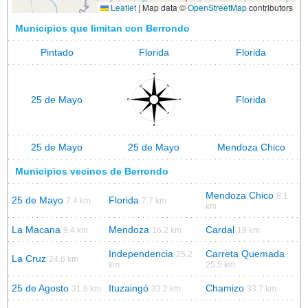
Leaflet
|
Map data ©
OpenStreetMap
contributors
Municipios que limitan con Berrondo
Pintado
Florida
Florida
25 de Mayo
Florida
25 de Mayo
25 de Mayo
Mendoza Chico
Municipios vecinos de Berrondo
Mendoza Chico
8.1
25 de Mayo
Florida
7.4 km
7.7 km
km
La Macana
Mendoza
Cardal
9.4 km
16.2 km
19 km
Independencia
Carreta Quemada
25.2
La Cruz
24.6 km
km
25.5 km
25 de Agosto
Ituzaingó
Chamizo
31.6 km
33.2 km
33.7 km