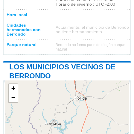
Horario de invierno : UTC -2:00
Hora local
Ciudades
Actualmente, el municipio de Berrondo
hermanadas con
no tiene hermanamiento
Berrondo
Parque natural
Berrondo no forma parte de ningún parque
natural
LOS MUNICIPIOS VECINOS DE
BERRONDO
+
−