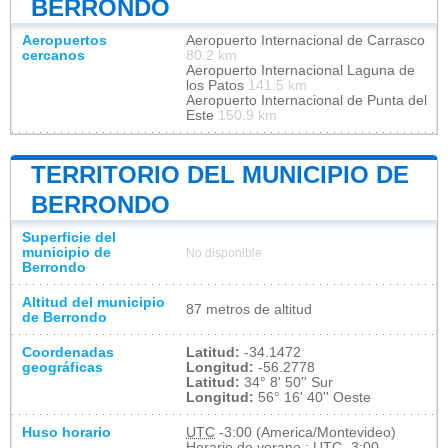
BERRONDO
Aeropuertos
Aeropuerto Internacional de Carrasco
cercanos
80.2 km
Aeropuerto Internacional Laguna de
los Patos
141.5 km
Aeropuerto Internacional de Punta del
Este
150.9 km
TERRITORIO DEL MUNICIPIO DE
BERRONDO
Superficie del
municipio de
No disponible
Berrondo
Altitud del municipio
87 metros de altitud
de Berrondo
Coordenadas
Latitud:
-34.1472
geográficas
Longitud:
-56.2778
Latitud:
34° 8' 50'' Sur
Longitud:
56° 16' 40'' Oeste
Huso horario
UTC
-3:00 (America/Montevideo)
Horario de verano : UTC -3:00