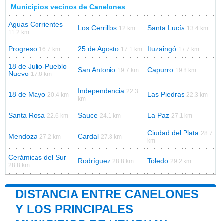
Municipios vecinos de Canelones
Aguas Corrientes
Los Cerrillos
Santa Lucía
12 km
13.4 km
11.2 km
Progreso
25 de Agosto
Ituzaingó
16.7 km
17.1 km
17.7 km
18 de Julio-Pueblo
San Antonio
Capurro
19.7 km
19.8 km
Nuevo
17.8 km
Independencia
22.3
18 de Mayo
Las Piedras
20.4 km
22.3 km
km
Santa Rosa
Sauce
La Paz
22.6 km
24.1 km
27.1 km
Ciudad del Plata
28.7
Mendoza
Cardal
27.2 km
27.8 km
km
Cerámicas del Sur
Rodríguez
Toledo
28.8 km
29.2 km
28.8 km
DISTANCIA ENTRE CANELONES
Y LOS PRINCIPALES