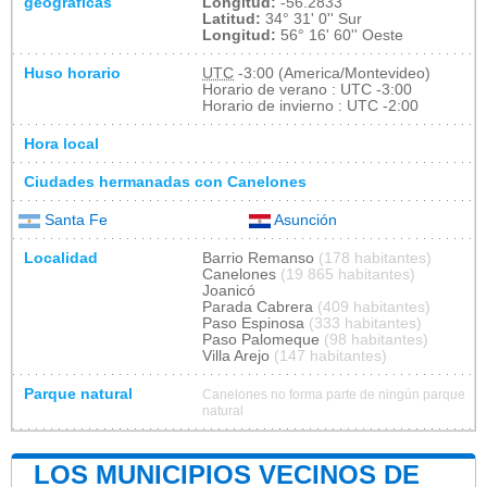
geográficas
Longitud:
-56.2833
Latitud:
34° 31' 0'' Sur
Longitud:
56° 16' 60'' Oeste
Huso horario
UTC
-3:00 (America/Montevideo)
Horario de verano : UTC -3:00
Horario de invierno : UTC -2:00
Hora local
Ciudades hermanadas con Canelones
Santa Fe
Asunción
Localidad
Barrio Remanso
(178 habitantes)
Canelones
(19 865 habitantes)
Joanicó
Parada Cabrera
(409 habitantes)
Paso Espinosa
(333 habitantes)
Paso Palomeque
(98 habitantes)
Villa Arejo
(147 habitantes)
Parque natural
Canelones no forma parte de ningún parque
natural
LOS MUNICIPIOS VECINOS DE