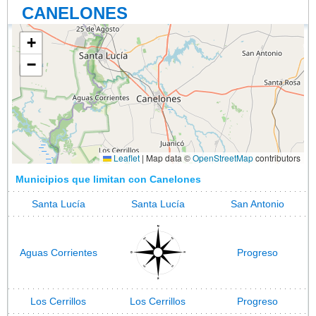
CANELONES
+
−
Leaflet
|
Map data ©
OpenStreetMap
contributors
Municipios que limitan con Canelones
Santa Lucía
Santa Lucía
San Antonio
Aguas Corrientes
Progreso
Los Cerrillos
Los Cerrillos
Progreso