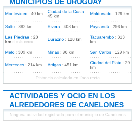
MUNICIPIOS DE URUGUAY
Ciudad de la Costa
:
Montevideo
: 40 km
Maldonado
: 129 km
45 km
Salto
: 382 km
Rivera
: 408 km
Paysandú
: 296 km
Las Piedras
: 23
Tacuarembó
: 313
Durazno
: 128 km
km
km
el más cerca
Melo
: 309 km
Minas
: 98 km
San Carlos
: 129 km
Ciudad del Plata
: 29
Mercedes
: 214 km
Artigas
: 451 km
km
Distancia calculada en línea recta
ACTIVIDADES Y OCIO EN LOS
ALREDEDORES DE CANELONES
Ninguna actividad registrada para el municipio de Canelones