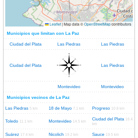
Leaflet
|
Map data ©
OpenStreetMap
contributors
Municipios que limitan con La Paz
Ciudad del Plata
Las Piedras
Las Piedras
Ciudad del Plata
Las Piedras
Montevideo
Montevideo
Municipios vecinos de La Paz
Las Piedras
18 de Mayo
Progreso
5 km
7.1 km
10.8 km
Ciudad del Plata
16.4
Toledo
Montevideo
11.1 km
14.5 km
km
Suárez
Nicolich
Sauce
17.4 km
19.2 km
19.5 km