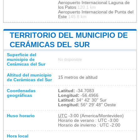
Aeropuerto Internacional Laguna de
los Patos
120.1 km
Aeropuerto Internacional de Punta del
Este
145.8 km
TERRITORIO DEL MUNICIPIO DE
CERÁMICAS DEL SUR
Superficie del
municipio de
No disponible
Cerámicas del Sur
Altitud del municipio
15 metros de altitud
de Cerámicas del Sur
Coordenadas
Latitud:
-34.7083
geográficas
Longitud:
-56.4966
Latitud:
34° 42' 30'' Sur
Longitud:
56° 29' 48'' Oeste
Huso horario
UTC
-3:00 (America/Montevideo)
Horario de verano : UTC -3:00
Horario de invierno : UTC -2:00
Hora local