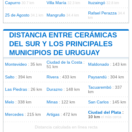
Capurro
Villa María
Ituzaingó
30.7 km
32.3 km
32.8 km
Rafael Perazza
34.4
25 de Agosto
Mangrullo
34.1 km
34.4 km
km
DISTANCIA ENTRE CERÁMICAS
DEL SUR Y LOS PRINCIPALES
MUNICIPIOS DE URUGUAY
Ciudad de la Costa
:
Montevideo
: 35 km
Maldonado
: 143 km
51 km
Salto
: 394 km
Rivera
: 433 km
Paysandú
: 304 km
Tacuarembó
: 337
Las Piedras
: 26 km
Durazno
: 148 km
km
Melo
: 338 km
Minas
: 122 km
San Carlos
: 145 km
Ciudad del Plata
:
Mercedes
: 215 km
Artigas
: 472 km
10 km
el más cerca
Distancia calculada en línea recta