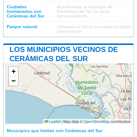
Ciudades
Actualmente, el municipio de
hermanadas con
Cerámicas del Sur no tiene
Cerámicas del Sur
hermanamiento
Parque natural
Cerámicas del Sur no forma parte de ningún
parque natural
LOS MUNICIPIOS VECINOS DE
CERÁMICAS DEL SUR
+
−
Leaflet
|
Map data ©
OpenStreetMap
contributors
Municipios que limitan con Cerámicas del Sur