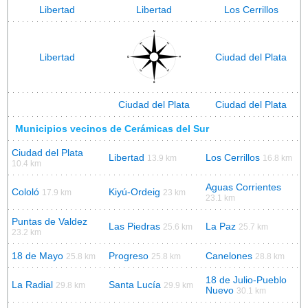
Libertad
Libertad
Los Cerrillos
Libertad
Ciudad del Plata
Ciudad del Plata
Ciudad del Plata
Municipios vecinos de Cerámicas del Sur
Ciudad del Plata
Libertad
Los Cerrillos
13.9 km
16.8 km
10.4 km
Aguas Corrientes
Cololó
Kiyú-Ordeig
17.9 km
23 km
23.1 km
Puntas de Valdez
Las Piedras
La Paz
25.6 km
25.7 km
23.2 km
18 de Mayo
Progreso
Canelones
25.8 km
25.8 km
28.8 km
18 de Julio-Pueblo
La Radial
Santa Lucía
29.8 km
29.9 km
Nuevo
30.1 km