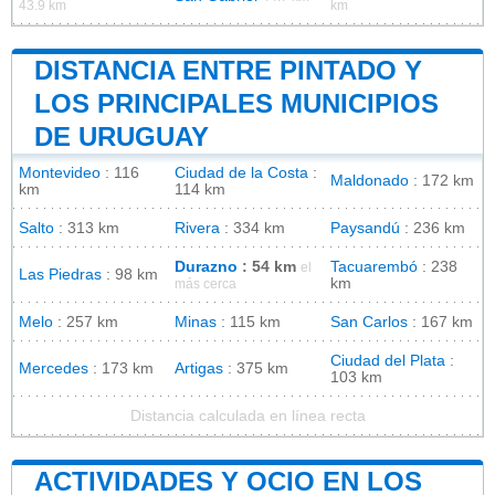
43.9 km
km
DISTANCIA ENTRE PINTADO Y
LOS PRINCIPALES MUNICIPIOS
DE URUGUAY
Montevideo
: 116
Ciudad de la Costa
:
Maldonado
: 172 km
km
114 km
Salto
: 313 km
Rivera
: 334 km
Paysandú
: 236 km
Durazno
: 54 km
Tacuarembó
: 238
el
Las Piedras
: 98 km
km
más cerca
Melo
: 257 km
Minas
: 115 km
San Carlos
: 167 km
Ciudad del Plata
:
Mercedes
: 173 km
Artigas
: 375 km
103 km
Distancia calculada en línea recta
ACTIVIDADES Y OCIO EN LOS