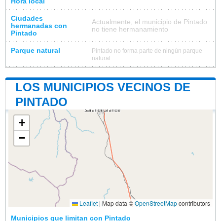
Hora local
Ciudades
Actualmente, el municipio de Pintado
hermanadas con
no tiene hermanamiento
Pintado
Parque natural
Pintado no forma parte de ningún parque
natural
LOS MUNICIPIOS VECINOS DE
PINTADO
+
−
Leaflet
|
Map data ©
OpenStreetMap
contributors
Municipios que limitan con Pintado