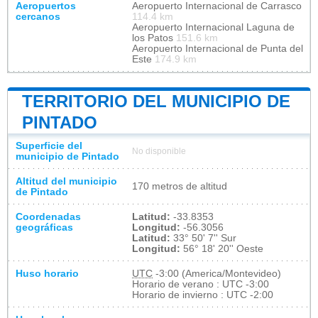
Aeropuertos
Aeropuerto Internacional de Carrasco
cercanos
114.4 km
Aeropuerto Internacional Laguna de
los Patos
151.6 km
Aeropuerto Internacional de Punta del
Este
174.9 km
TERRITORIO DEL MUNICIPIO DE
PINTADO
Superficie del
No disponible
municipio de Pintado
Altitud del municipio
170 metros de altitud
de Pintado
Coordenadas
Latitud:
-33.8353
geográficas
Longitud:
-56.3056
Latitud:
33° 50' 7'' Sur
Longitud:
56° 18' 20'' Oeste
Huso horario
UTC
-3:00 (America/Montevideo)
Horario de verano : UTC -3:00
Horario de invierno : UTC -2:00