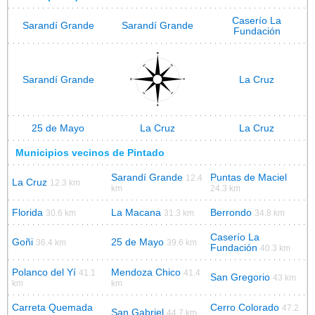
Caserío La
Sarandí Grande
Sarandí Grande
Fundación
Sarandí Grande
La Cruz
25 de Mayo
La Cruz
La Cruz
Municipios vecinos de Pintado
Sarandí Grande
Puntas de Maciel
12.4
La Cruz
12.3 km
km
24.3 km
Florida
La Macana
Berrondo
30.6 km
31.3 km
34.8 km
Caserío La
Goñi
25 de Mayo
36.4 km
39.6 km
Fundación
40.3 km
Polanco del Yí
Mendoza Chico
41.1
41.4
San Gregorio
43 km
km
km
Carreta Quemada
Cerro Colorado
47.2
San Gabriel
44.7 km