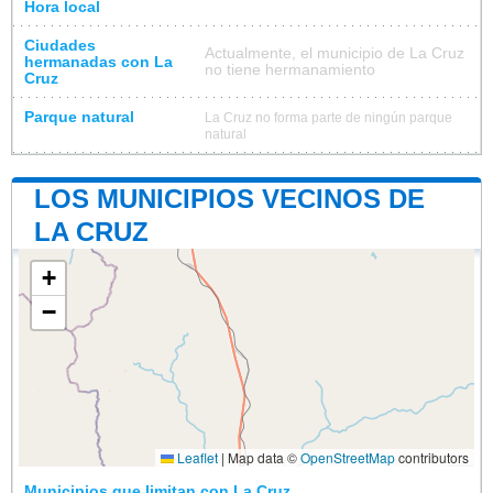
Hora local
Ciudades
Actualmente, el municipio de La Cruz
hermanadas con La
no tiene hermanamiento
Cruz
Parque natural
La Cruz no forma parte de ningún parque
natural
LOS MUNICIPIOS VECINOS DE
LA CRUZ
+
−
Leaflet
|
Map data ©
OpenStreetMap
contributors
Municipios que limitan con La Cruz