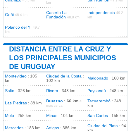
Chamizo
San Ramón
45.3 km
47.9 km
km
Caserío La
Independencia
49.2
Goñi
48.4 km
Fundación
48.8 km
km
Polanco del Yí
49.7
km
DISTANCIA ENTRE LA CRUZ Y
LOS PRINCIPALES MUNICIPIOS
DE URUGUAY
Montevideo
: 105
Ciudad de la Costa
:
Maldonado
: 160 km
km
102 km
Salto
: 326 km
Rivera
: 343 km
Paysandú
: 248 km
Durazno
: 66 km
Tacuarembó
: 248
el
Las Piedras
: 88 km
km
más cerca
Melo
: 258 km
Minas
: 104 km
San Carlos
: 155 km
Ciudad del Plata
: 94
Mercedes
: 183 km
Artigas
: 386 km
km