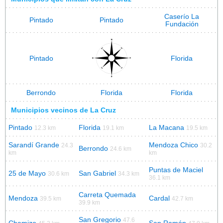
Caserío La
Pintado
Pintado
Fundación
Pintado
Florida
Berrondo
Florida
Florida
Municipios vecinos de La Cruz
Pintado
Florida
La Macana
12.3 km
19.1 km
19.5 km
Sarandí Grande
Mendoza Chico
24.3
30.2
Berrondo
24.6 km
km
km
Puntas de Maciel
25 de Mayo
San Gabriel
30.6 km
34.3 km
36.1 km
Carreta Quemada
Mendoza
Cardal
39.5 km
42.7 km
39.9 km
San Gregorio
47.6