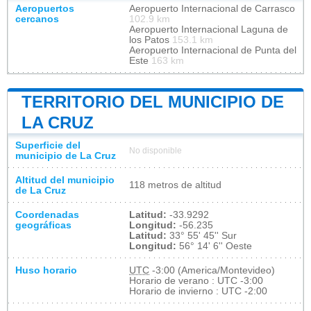
Aeropuertos
Aeropuerto Internacional de Carrasco
cercanos
102.9 km
Aeropuerto Internacional Laguna de
los Patos
153.1 km
Aeropuerto Internacional de Punta del
Este
163 km
TERRITORIO DEL MUNICIPIO DE
LA CRUZ
Superficie del
No disponible
municipio de La Cruz
Altitud del municipio
118 metros de altitud
de La Cruz
Coordenadas
Latitud:
-33.9292
geográficas
Longitud:
-56.235
Latitud:
33° 55' 45'' Sur
Longitud:
56° 14' 6'' Oeste
Huso horario
UTC
-3:00 (America/Montevideo)
Horario de verano : UTC -3:00
Horario de invierno : UTC -2:00