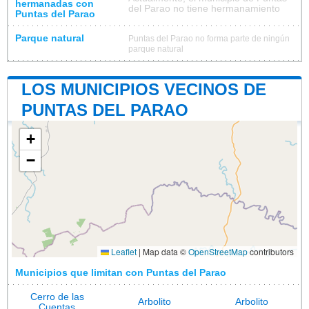
hermanadas con
del Parao no tiene hermanamiento
Puntas del Parao
Parque natural
Puntas del Parao no forma parte de ningún
parque natural
LOS MUNICIPIOS VECINOS DE
PUNTAS DEL PARAO
+
−
Leaflet
|
Map data ©
OpenStreetMap
contributors
Municipios que limitan con Puntas del Parao
Cerro de las
Arbolito
Arbolito
Cuentas