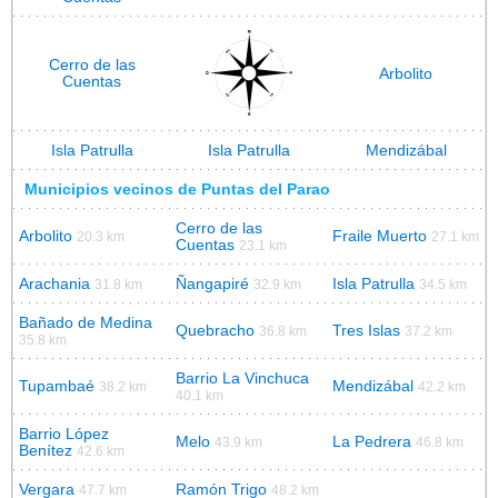
Cerro de las
Arbolito
Cuentas
Isla Patrulla
Isla Patrulla
Mendizábal
Municipios vecinos de Puntas del Parao
Cerro de las
Arbolito
Fraile Muerto
20.3 km
27.1 km
Cuentas
23.1 km
Arachania
Ñangapiré
Isla Patrulla
31.8 km
32.9 km
34.5 km
Bañado de Medina
Quebracho
Tres Islas
36.8 km
37.2 km
35.8 km
Barrio La Vinchuca
Tupambaé
Mendizábal
38.2 km
42.2 km
40.1 km
Barrio López
Melo
La Pedrera
43.9 km
46.8 km
Benítez
42.6 km
Vergara
Ramón Trigo
47.7 km
48.2 km