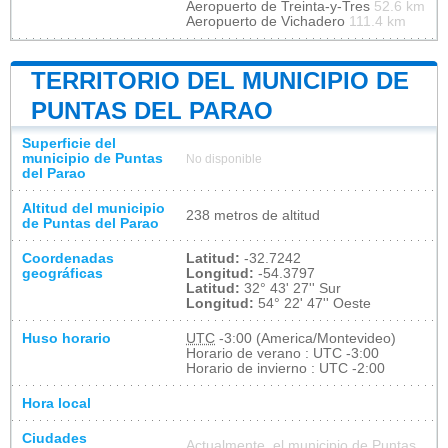
Aeropuerto de Treinta-y-Tres
52.6 km
Aeropuerto de Vichadero
111.4 km
TERRITORIO DEL MUNICIPIO DE
PUNTAS DEL PARAO
Superficie del
municipio de Puntas
No disponible
del Parao
Altitud del municipio
238 metros de altitud
de Puntas del Parao
Coordenadas
Latitud:
-32.7242
geográficas
Longitud:
-54.3797
Latitud:
32° 43' 27'' Sur
Longitud:
54° 22' 47'' Oeste
Huso horario
UTC
-3:00 (America/Montevideo)
Horario de verano : UTC -3:00
Horario de invierno : UTC -2:00
Hora local
Ciudades
Actualmente, el municipio de Puntas