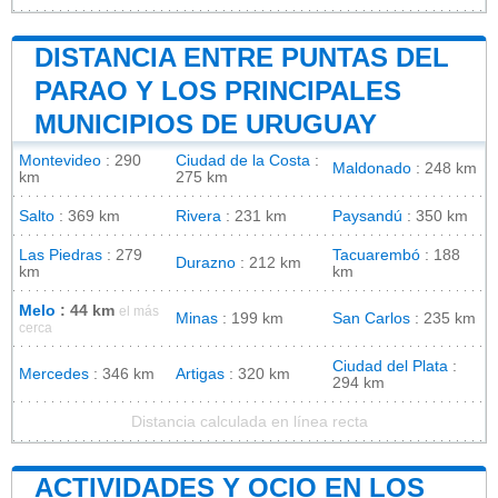
DISTANCIA ENTRE PUNTAS DEL
PARAO Y LOS PRINCIPALES
MUNICIPIOS DE URUGUAY
Montevideo
: 290
Ciudad de la Costa
:
Maldonado
: 248 km
km
275 km
Salto
: 369 km
Rivera
: 231 km
Paysandú
: 350 km
Las Piedras
: 279
Tacuarembó
: 188
Durazno
: 212 km
km
km
Melo
: 44 km
el más
Minas
: 199 km
San Carlos
: 235 km
cerca
Ciudad del Plata
:
Mercedes
: 346 km
Artigas
: 320 km
294 km
Distancia calculada en línea recta
ACTIVIDADES Y OCIO EN LOS