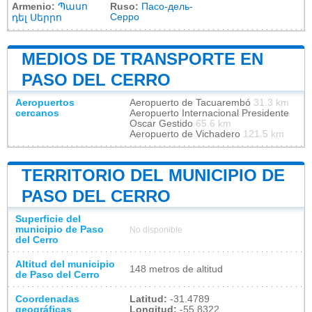
Armenio:
Պասո
Ruso:
Пасо-дель-
Серро
դել Սերրո
MEDIOS DE TRANSPORTE EN
PASO DEL CERRO
Aeropuertos
Aeropuerto de Tacuarembó
31.3 km
cercanos
Aeropuerto Internacional Presidente
Oscar Gestido
65.6 km
Aeropuerto de Vichadero
121.5 km
TERRITORIO DEL MUNICIPIO DE
PASO DEL CERRO
Superficie del
municipio de Paso
No disponible
del Cerro
Altitud del municipio
148 metros de altitud
de Paso del Cerro
Coordenadas
Latitud:
-31.4789
geográficas
Longitud:
-55.8322