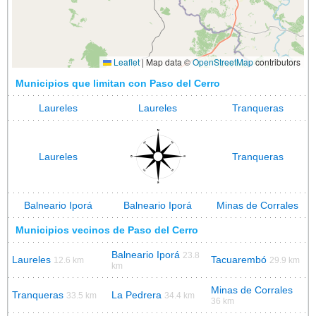
Leaflet
|
Map data ©
OpenStreetMap
contributors
Municipios que limitan con Paso del Cerro
Laureles
Laureles
Tranqueras
Laureles
Tranqueras
Balneario Iporá
Balneario Iporá
Minas de Corrales
Municipios vecinos de Paso del Cerro
Balneario Iporá
23.8
Laureles
Tacuarembó
12.6 km
29.9 km
km
Minas de Corrales
Tranqueras
La Pedrera
33.5 km
34.4 km
36 km