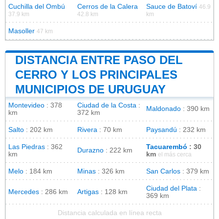
Cuchilla del Ombú
Cerros de la Calera
Sauce de Batoví
46.9
37.9 km
42.8 km
km
Masoller
47 km
DISTANCIA ENTRE PASO DEL
CERRO Y LOS PRINCIPALES
MUNICIPIOS DE URUGUAY
Montevideo
: 378
Ciudad de la Costa
:
Maldonado
: 390 km
km
372 km
Salto
: 202 km
Rivera
: 70 km
Paysandú
: 232 km
Las Piedras
: 362
Tacuarembó
: 30
Durazno
: 222 km
km
km
el más cerca
Melo
: 184 km
Minas
: 326 km
San Carlos
: 379 km
Ciudad del Plata
:
Mercedes
: 286 km
Artigas
: 128 km
369 km
Distancia calculada en línea recta