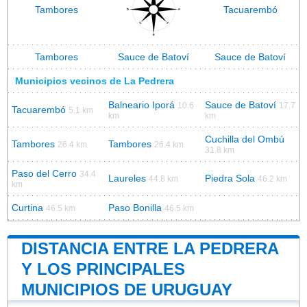
Tambores
Tacuarembó
Tambores
Sauce de Batoví
Sauce de Batoví
Municipios vecinos de La Pedrera
Balneario Iporá
Sauce de Batoví
10.6
17.7
Tacuarembó
5.1 km
km
km
Cuchilla del Ombú
Tambores
Tambores
26.4 km
26.4 km
31.8 km
Paso del Cerro
34.4
Laureles
Piedra Sola
44.8 km
46.2 km
km
Curtina
Paso Bonilla
46.5 km
46.5 km
DISTANCIA ENTRE LA PEDRERA
Y LOS PRINCIPALES
MUNICIPIOS DE URUGUAY