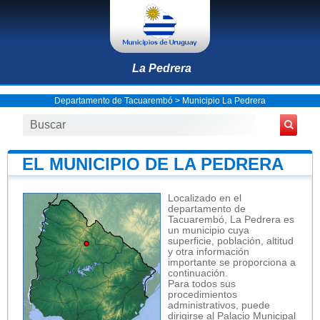
La Pedrera
Departamento de Tacuarembó
>
Municipio La Pedrera
EL MUNICIPIO DE LA PEDRERA
Localizado en el
departamento de
Tacuarembó, La Pedrera es
un municipio cuya
superficie, población, altitud
y otra información
importante se proporciona a
continuación.
Para todos sus
procedimientos
administrativos, puede
dirigirse al Palacio Municipal