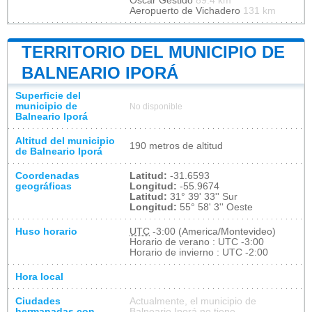
Oscar Gestido
89.4 km
Aeropuerto de Vichadero
131 km
TERRITORIO DEL MUNICIPIO DE
BALNEARIO IPORÁ
Superficie del
municipio de
No disponible
Balneario Iporá
Altitud del municipio
190 metros de altitud
de Balneario Iporá
Coordenadas
Latitud:
-31.6593
geográficas
Longitud:
-55.9674
Latitud:
31° 39' 33'' Sur
Longitud:
55° 58' 3'' Oeste
Huso horario
UTC
-3:00 (America/Montevideo)
Horario de verano : UTC -3:00
Horario de invierno : UTC -2:00
Hora local
Ciudades
Actualmente, el municipio de
hermanadas con
Balneario Iporá no tiene