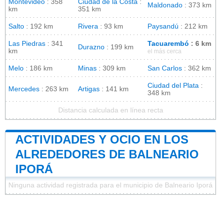
Montevideo
: 358
Ciudad de la Costa
:
Maldonado
: 373 km
km
351 km
Salto
: 192 km
Rivera
: 93 km
Paysandú
: 212 km
Las Piedras
: 341
Tacuarembó
: 6 km
Durazno
: 199 km
km
el más cerca
Melo
: 186 km
Minas
: 309 km
San Carlos
: 362 km
Ciudad del Plata
:
Mercedes
: 263 km
Artigas
: 141 km
348 km
Distancia calculada en línea recta
ACTIVIDADES Y OCIO EN LOS
ALREDEDORES DE BALNEARIO
IPORÁ
Ninguna actividad registrada para el municipio de Balneario Iporá