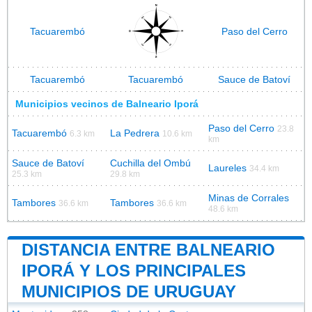
Tacuarembó
Paso del Cerro
Tacuarembó
Tacuarembó
Sauce de Batoví
Municipios vecinos de Balneario Iporá
Paso del Cerro
23.8
Tacuarembó
La Pedrera
6.3 km
10.6 km
km
Sauce de Batoví
Cuchilla del Ombú
Laureles
34.4 km
25.3 km
29.8 km
Minas de Corrales
Tambores
Tambores
36.6 km
36.6 km
48.6 km
DISTANCIA ENTRE BALNEARIO
IPORÁ Y LOS PRINCIPALES
MUNICIPIOS DE URUGUAY