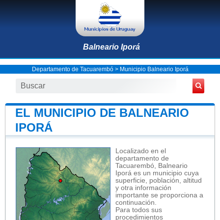
Balneario Iporá
Departamento de Tacuarembó
>
Municipio Balneario Iporá
EL MUNICIPIO DE BALNEARIO
IPORÁ
Localizado en el
departamento de
Tacuarembó, Balneario
Iporá es un municipio cuya
superficie, población, altitud
y otra información
importante se proporciona a
continuación.
Para todos sus
procedimientos