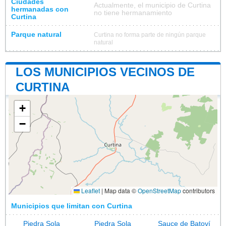
Ciudades
Actualmente, el municipio de Curtina
hermanadas con
no tiene hermanamiento
Curtina
Parque natural
Curtina no forma parte de ningún parque
natural
LOS MUNICIPIOS VECINOS DE
CURTINA
+
−
Leaflet
|
Map data ©
OpenStreetMap
contributors
Municipios que limitan con Curtina
Piedra Sola
Piedra Sola
Sauce de Batoví