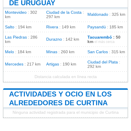
DE URUGUAY
Montevideo
: 302
Ciudad de la Costa
:
Maldonado
: 325 km
km
297 km
Salto
: 194 km
Rivera
: 149 km
Paysandú
: 185 km
Las Piedras
: 286
Tacuarembó
: 50
Durazno
: 142 km
km
km
el más cerca
Melo
: 184 km
Minas
: 260 km
San Carlos
: 315 km
Ciudad del Plata
:
Mercedes
: 217 km
Artigas
: 190 km
292 km
Distancia calculada en línea recta
ACTIVIDADES Y OCIO EN LOS
ALREDEDORES DE CURTINA
Ninguna actividad registrada para el municipio de Curtina