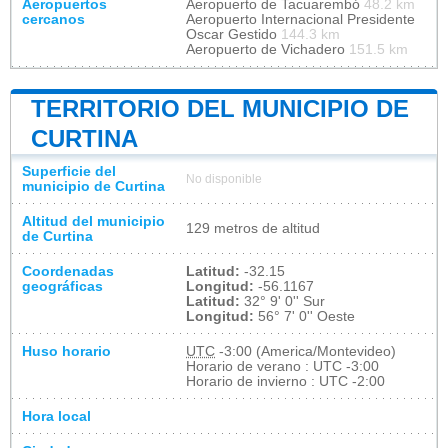
Aeropuertos
Aeropuerto de Tacuarembó
48.2 km
cercanos
Aeropuerto Internacional Presidente
Oscar Gestido
144.3 km
Aeropuerto de Vichadero
151.5 km
TERRITORIO DEL MUNICIPIO DE
CURTINA
Superficie del
No disponible
municipio de Curtina
Altitud del municipio
129 metros de altitud
de Curtina
Coordenadas
Latitud:
-32.15
geográficas
Longitud:
-56.1167
Latitud:
32° 9' 0'' Sur
Longitud:
56° 7' 0'' Oeste
Huso horario
UTC
-3:00 (America/Montevideo)
Horario de verano : UTC -3:00
Horario de invierno : UTC -2:00
Hora local