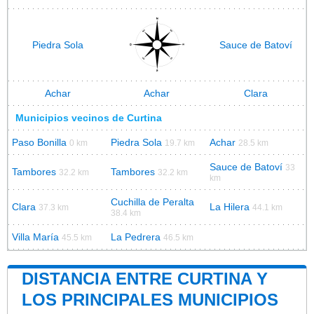
Piedra Sola
Sauce de Batoví
Achar
Achar
Clara
Municipios vecinos de Curtina
Paso Bonilla
Piedra Sola
Achar
0 km
19.7 km
28.5 km
Sauce de Batoví
33
Tambores
Tambores
32.2 km
32.2 km
km
Cuchilla de Peralta
Clara
La Hilera
37.3 km
44.1 km
38.4 km
Villa María
La Pedrera
45.5 km
46.5 km
DISTANCIA ENTRE CURTINA Y
LOS PRINCIPALES MUNICIPIOS