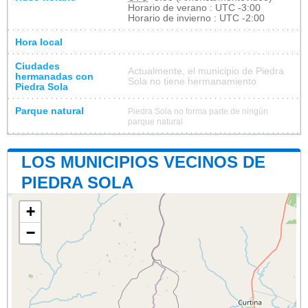
Horario de verano : UTC -3:00
Horario de invierno : UTC -2:00
Hora local
Ciudades
Actualmente, el municipio de Piedra
hermanadas con
Sola no tiene hermanamiento
Piedra Sola
Parque natural
Piedra Sola no forma parte de ningún
parque natural
LOS MUNICIPIOS VECINOS DE
PIEDRA SOLA
+
−