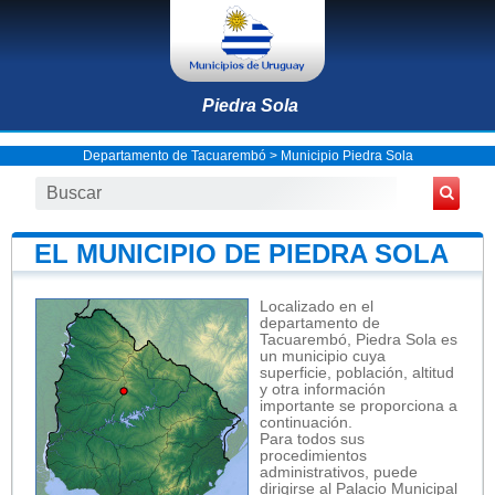
Piedra Sola
Departamento de Tacuarembó
>
Municipio Piedra Sola
EL MUNICIPIO DE PIEDRA SOLA
Localizado en el
departamento de
Tacuarembó, Piedra Sola es
un municipio cuya
superficie, población, altitud
y otra información
importante se proporciona a
continuación.
Para todos sus
procedimientos
administrativos, puede
dirigirse al Palacio Municipal