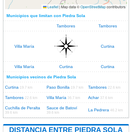
Leaflet
|
Map data ©
OpenStreetMap
contributors
Municipios que limitan con Piedra Sola
Tambores
Tambores
Villa María
Curtina
Villa María
Curtina
Curtina
Municipios vecinos de Piedra Sola
Curtina
Paso Bonilla
Tambores
19.7 km
19.7 km
22.6 km
Tambores
Villa María
Achar
22.6 km
36.7 km
37.6 km
Cuchilla de Peralta
Sauce de Batoví
La Pedrera
46.2 km
39.6 km
39.6 km
DISTANCIA ENTRE PIEDRA SOLA