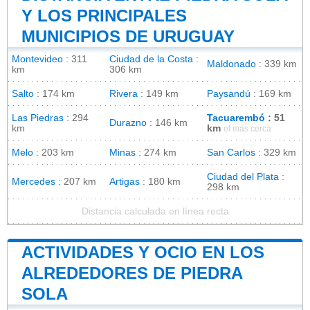
Y LOS PRINCIPALES
MUNICIPIOS DE URUGUAY
Montevideo
: 311
Ciudad de la Costa
:
Maldonado
: 339 km
km
306 km
Salto
: 174 km
Rivera
: 149 km
Paysandú
: 169 km
Las Piedras
: 294
Tacuarembó
: 51
Durazno
: 146 km
km
km
el más cerca
Melo
: 203 km
Minas
: 274 km
San Carlos
: 329 km
Ciudad del Plata
:
Mercedes
: 207 km
Artigas
: 180 km
298 km
Distancia calculada en línea recta
ACTIVIDADES Y OCIO EN LOS
ALREDEDORES DE PIEDRA
SOLA