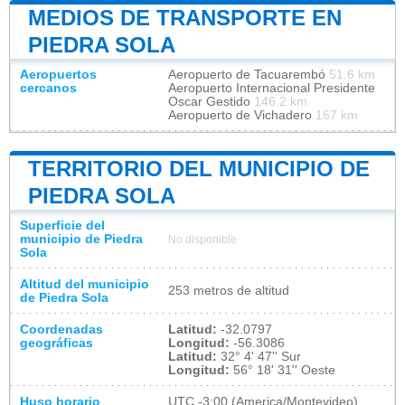
MEDIOS DE TRANSPORTE EN
PIEDRA SOLA
Aeropuertos
Aeropuerto de Tacuarembó
51.6 km
cercanos
Aeropuerto Internacional Presidente
Oscar Gestido
146.2 km
Aeropuerto de Vichadero
167 km
TERRITORIO DEL MUNICIPIO DE
PIEDRA SOLA
Superficie del
municipio de Piedra
No disponible
Sola
Altitud del municipio
253 metros de altitud
de Piedra Sola
Coordenadas
Latitud:
-32.0797
geográficas
Longitud:
-56.3086
Latitud:
32° 4' 47'' Sur
Longitud:
56° 18' 31'' Oeste
Huso horario
UTC
-3:00 (America/Montevideo)