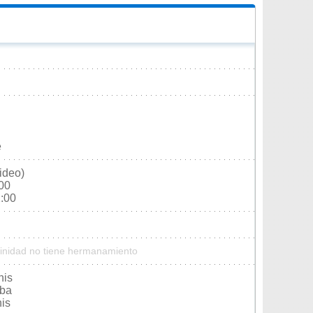
e
ideo)
:00
2:00
rinidad no tiene hermanamiento
nis
uba
nis