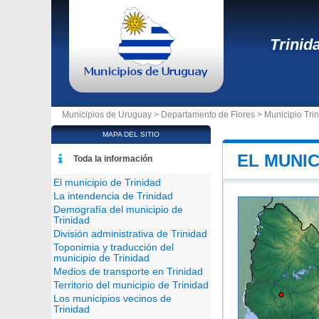
Trinid
Municipios de Uruguay >
Departamento de Flores
>
Municipio Tri
MAPA DEL SITIO
EL MUNIC
Toda la información
El municipio de Trinidad
La intendencia de Trinidad
Demografía del municipio de
Trinidad
División administrativa de Trinidad
Toponimia y traducción del
municipio de Trinidad
Medios de transporte en Trinidad
Territorio del municipio de Trinidad
Los municipios vecinos de
Trinidad