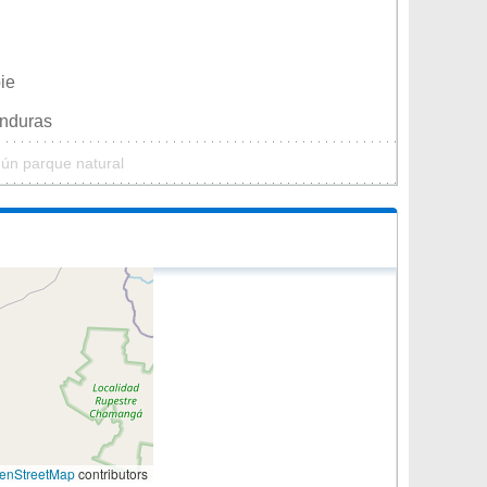
ie
onduras
gún parque natural
enStreetMap
contributors