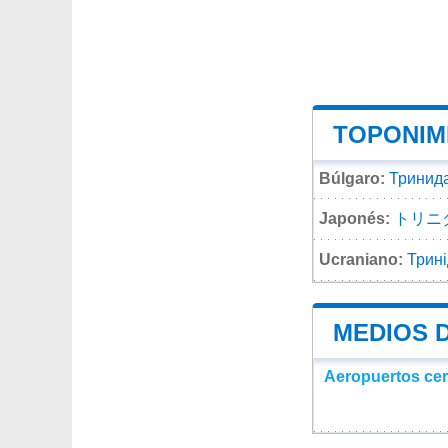
TOPONIMI
Búlgaro:
Тринид
Japonés:
トリニ
Ucraniano:
Трин
MEDIOS 
Aeropuertos ce