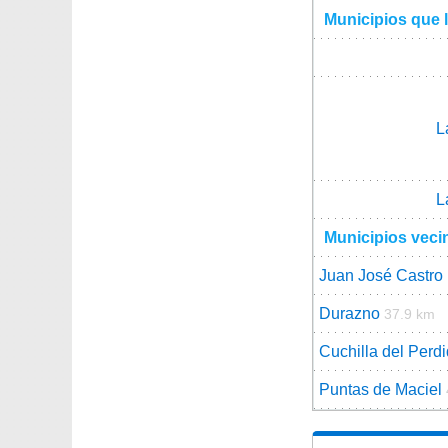
Municipios que l
L
L
Municipios veci
Juan José Castro
Durazno
37.9 km
Cuchilla del Perd
Puntas de Maciel