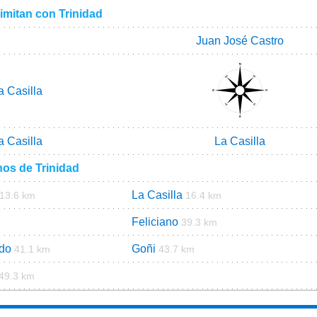
imitan con Trinidad
Juan José Castro
a Casilla
a Casilla
La Casilla
nos de Trinidad
La Casilla
13.6 km
16.4 km
Feliciano
39.3 km
ido
Goñi
41.1 km
43.7 km
49.3 km