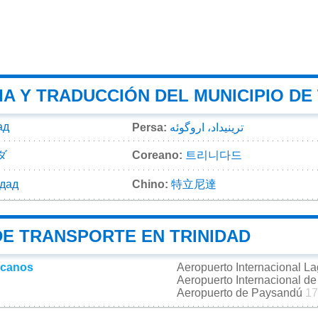
A Y TRADUCCIÓN DEL MUNICIPIO DE
ад
Persa:
ترینیداد، اروگوئه
ダ
Coreano:
트리니다드
ідад
Chino:
特立尼達
DE TRANSPORTE EN TRINIDAD
rcanos
Aeropuerto Internacional L
Aeropuerto Internacional d
Aeropuerto de Paysandú
17