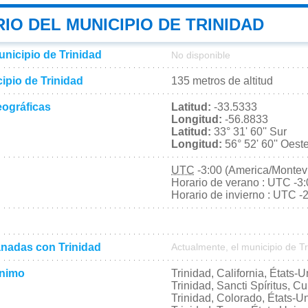
IO DEL MUNICIPIO DE TRINIDAD
unicipio de Trinidad
No disponible
cipio de Trinidad
135 metros de altitud
ográficas
Latitud:
-33.5333
Longitud:
-56.8833
Latitud:
33° 31' 60'' Sur
Longitud:
56° 52' 60'' Oest
UTC
-3:00 (America/Montev
Horario de verano : UTC -3
Horario de invierno : UTC -
nadas con Trinidad
Actualmente, el municipio de T
ónimo
Trinidad, California, États-U
Trinidad, Sancti Spíritus, C
Trinidad, Colorado, États-U