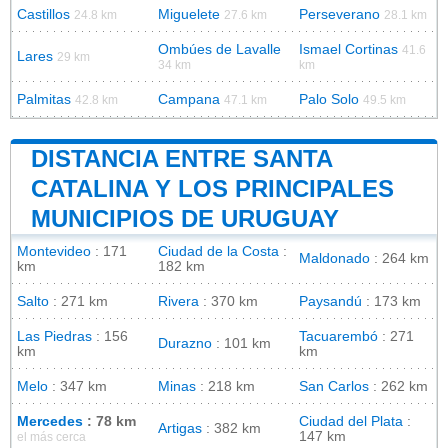
Castillos
Miguelete
Perseverano
24.8 km
27.6 km
28.1 km
Ombúes de Lavalle
Ismael Cortinas
41.6
Lares
29 km
34 km
km
Palmitas
Campana
Palo Solo
42.8 km
47.1 km
49.5 km
DISTANCIA ENTRE SANTA
CATALINA Y LOS PRINCIPALES
MUNICIPIOS DE URUGUAY
Montevideo
: 171
Ciudad de la Costa
:
Maldonado
: 264 km
km
182 km
Salto
: 271 km
Rivera
: 370 km
Paysandú
: 173 km
Las Piedras
: 156
Tacuarembó
: 271
Durazno
: 101 km
km
km
Melo
: 347 km
Minas
: 218 km
San Carlos
: 262 km
Mercedes
: 78 km
Ciudad del Plata
:
Artigas
: 382 km
147 km
el más cerca