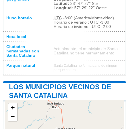
Latitud:
33° 47' 27'' Sur
Longitud:
57° 29' 22'' Oeste
Huso horario
UTC
-3:00 (America/Montevideo)
Horario de verano : UTC -3:00
Horario de invierno : UTC -2:00
Hora local
Ciudades
Actualmente, el municipio de Santa
hermanadas con
Catalina no tiene hermanamiento
Santa Catalina
Parque natural
Santa Catalina no forma parte de ningún
parque natural
LOS MUNICIPIOS VECINOS DE
SANTA CATALINA
+
−