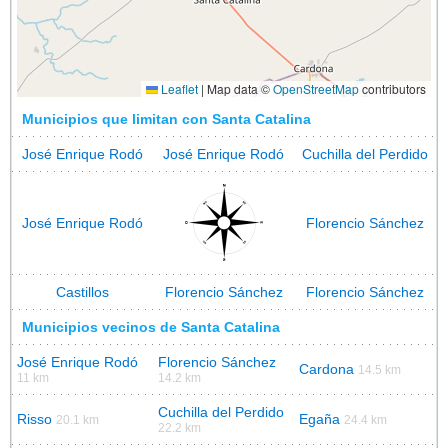
Leaflet
|
Map data ©
OpenStreetMap
contributors
Municipios que limitan con Santa Catalina
José Enrique Rodó
José Enrique Rodó
Cuchilla del Perdido
José Enrique Rodó
Florencio Sánchez
Castillos
Florencio Sánchez
Florencio Sánchez
Municipios vecinos de Santa Catalina
José Enrique Rodó
Florencio Sánchez
Cardona
14.5 km
11 km
14.2 km
Cuchilla del Perdido
Risso
Egaña
20.1 km
24.4 km
22.2 km