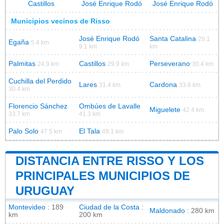
Castillos
José Enrique Rodó
José Enrique Rodó
Municipios vecinos de Risso
José Enrique Rodó
Santa Catalina
20.1
Egaña
5.4 km
9.1 km
km
Palmitas
Castillos
Perseverano
24.9 km
29.9 km
30.4 km
Cuchilla del Perdido
Lares
Cardona
31.4 km
33.6 km
30.4 km
Florencio Sánchez
Ombúes de Lavalle
Miguelete
42.4 km
33.7 km
41.3 km
Palo Solo
El Tala
47.5 km
49.1 km
DISTANCIA ENTRE RISSO Y LOS
PRINCIPALES MUNICIPIOS DE
URUGUAY
Montevideo
: 189
Ciudad de la Costa
:
Maldonado
: 280 km
km
200 km