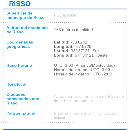
RISSO
Superficie del
No disponible
municipio de Risso
Altitud del municipio
163 metros de altitud
de Risso
Coordenadas
Latitud:
-33.6242
geográficas
Longitud:
-57.5725
Latitud:
33° 37' 27'' Sur
Longitud:
57° 34' 21'' Oeste
Huso horario
UTC
-3:00 (America/Montevideo)
Horario de verano : UTC -3:00
Horario de invierno : UTC -2:00
Hora local
Ciudades
Actualmente, el municipio de Risso no
hermanadas con
tiene hermanamiento
Risso
Parque natural
Risso no forma parte de ningún parque
natural