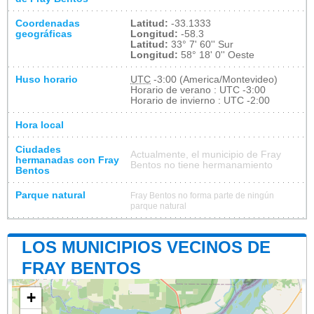
Coordenadas
Latitud:
-33.1333
geográficas
Longitud:
-58.3
Latitud:
33° 7' 60'' Sur
Longitud:
58° 18' 0'' Oeste
Huso horario
UTC
-3:00 (America/Montevideo)
Horario de verano : UTC -3:00
Horario de invierno : UTC -2:00
Hora local
Ciudades
Actualmente, el municipio de Fray
hermanadas con Fray
Bentos no tiene hermanamiento
Bentos
Parque natural
Fray Bentos no forma parte de ningún
parque natural
LOS MUNICIPIOS VECINOS DE
FRAY BENTOS
+