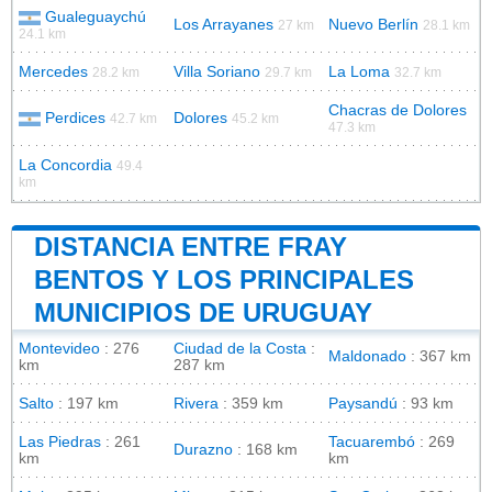
Gualeguaychú
Los Arrayanes
Nuevo Berlín
27 km
28.1 km
24.1 km
Mercedes
Villa Soriano
La Loma
28.2 km
29.7 km
32.7 km
Chacras de Dolores
Perdices
Dolores
42.7 km
45.2 km
47.3 km
La Concordia
49.4
km
DISTANCIA ENTRE FRAY
BENTOS Y LOS PRINCIPALES
MUNICIPIOS DE URUGUAY
Montevideo
: 276
Ciudad de la Costa
:
Maldonado
: 367 km
km
287 km
Salto
: 197 km
Rivera
: 359 km
Paysandú
: 93 km
Las Piedras
: 261
Tacuarembó
: 269
Durazno
: 168 km
km
km