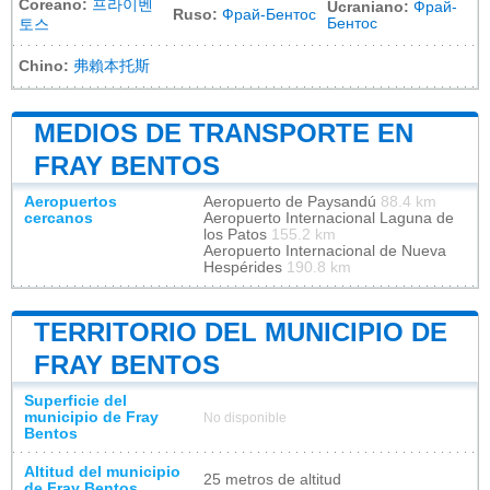
Coreano:
프라이벤
Ucraniano:
Фрай-
Ruso:
Фрай-Бентос
Бентос
토스
Chino:
弗賴本托斯
MEDIOS DE TRANSPORTE EN
FRAY BENTOS
Aeropuertos
Aeropuerto de Paysandú
88.4 km
cercanos
Aeropuerto Internacional Laguna de
los Patos
155.2 km
Aeropuerto Internacional de Nueva
Hespérides
190.8 km
TERRITORIO DEL MUNICIPIO DE
FRAY BENTOS
Superficie del
municipio de Fray
No disponible
Bentos
Altitud del municipio
25 metros de altitud
de Fray Bentos