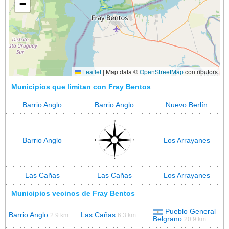
−
Leaflet
|
Map data ©
OpenStreetMap
contributors
Municipios que limitan con Fray Bentos
Barrio Anglo
Barrio Anglo
Nuevo Berlín
Barrio Anglo
Los Arrayanes
Las Cañas
Las Cañas
Los Arrayanes
Municipios vecinos de Fray Bentos
Pueblo General
Barrio Anglo
Las Cañas
2.9 km
6.3 km
Belgrano
20.9 km