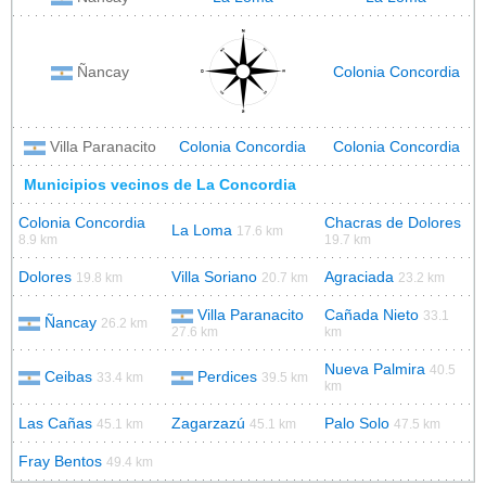
Ñancay
Colonia Concordia
Villa Paranacito
Colonia Concordia
Colonia Concordia
Municipios vecinos de La Concordia
Colonia Concordia
Chacras de Dolores
La Loma
17.6 km
8.9 km
19.7 km
Dolores
Villa Soriano
Agraciada
19.8 km
20.7 km
23.2 km
Villa Paranacito
Cañada Nieto
33.1
Ñancay
26.2 km
27.6 km
km
Nueva Palmira
40.5
Ceibas
Perdices
33.4 km
39.5 km
km
Las Cañas
Zagarzazú
Palo Solo
45.1 km
45.1 km
47.5 km
Fray Bentos
49.4 km