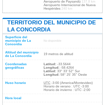
Aeropuerto de Paysandú
137.8 km
Aeropuerto Internacional de Nueva
Hespérides
240 km
TERRITORIO DEL MUNICIPIO DE
LA CONCORDIA
Superficie del
municipio de La
No disponible
Concordia
Altitud del municipio
19 metros de altitud
de La Concordia
Coordenadas
Latitud:
-33.5644
geográficas
Longitud:
-58.4264
Latitud:
33° 33' 52'' Sur
Longitud:
58° 25' 35'' Oeste
Huso horario
UTC
-3:00 (America/Montevideo)
Horario de verano : UTC -3:00
Horario de invierno : UTC -2:00
Hora local