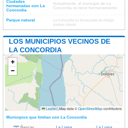
Ciudades
Actualmente, el municipio de La
hermanadas con La
Concordia no tiene hermanamiento
Concordia
Parque natural
La Concordia no forma parte de ningún
parque natural
LOS MUNICIPIOS VECINOS DE
LA CONCORDIA
+
−
Leaflet
|
Map data ©
OpenStreetMap
contributors
Municipios que limitan con La Concordia
Ñancay
La Loma
La Loma