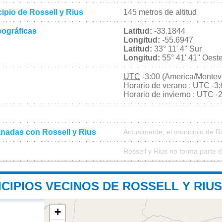
cipio de Rossell y Rius
145 metros de altitud
ográficas
Latitud:
-33.1844
Longitud:
-55.6947
Latitud:
33° 11' 4'' Sur
Longitud:
55° 41' 41'' Oest
UTC
-3:00 (America/Montev
Horario de verano : UTC -3
Horario de invierno : UTC -
nadas con Rossell y Rius
Actualmente, el municipio de R
Rossell y Rius no forma parte 
CIPIOS VECINOS DE ROSSELL Y RIUS
+