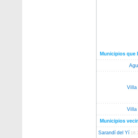
Municipios que l
Agu
Vill
Vill
Municipios veci
Sarandí del Yí
18.