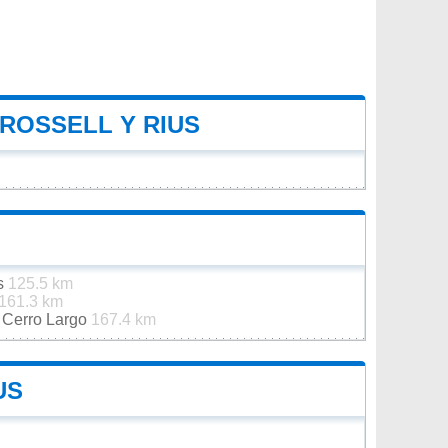
 ROSSELL Y RIUS
es
125.5 km
161.3 km
e Cerro Largo
167.4 km
US