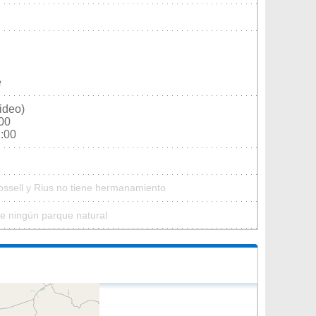
e
ideo)
:00
2:00
ossell y Rius no tiene hermanamiento
de ningún parque natural