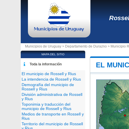
Rossel
Municipios de Uruguay >
Departamento de Durazno
>
Municipio R
MAPA DEL SITIO
EL MUNIC
Toda la información
El municipio de Rossell y Rius
La intendencia de Rossell y Rius
Demografía del municipio de
Rossell y Rius
División administrativa de Rossell
y Rius
Toponimia y traducción del
municipio de Rossell y Rius
Medios de transporte en Rossell y
Rius
Territorio del municipio de Rossell
y Rius