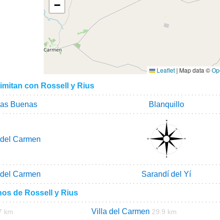
−
Leaflet
|
Map data ©
Op
imitan con Rossell y Rius
as Buenas
Blanquillo
a del Carmen
a del Carmen
Sarandí del Yí
nos de Rossell y Rius
Villa del Carmen
7 km
29.9 km