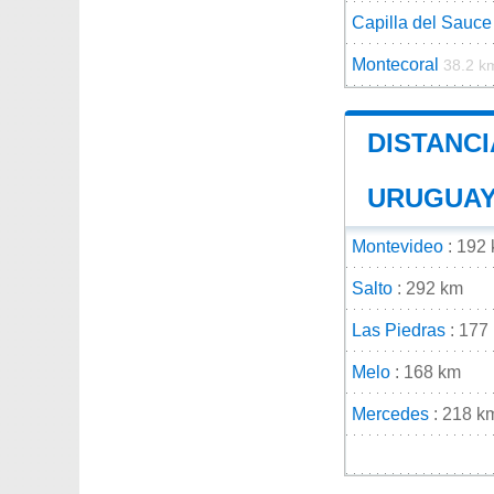
Capilla del Sauce
Montecoral
38.2 k
DISTANCI
URUGUA
Montevideo
: 192
Salto
: 292 km
Las Piedras
: 177
Melo
: 168 km
Mercedes
: 218 k