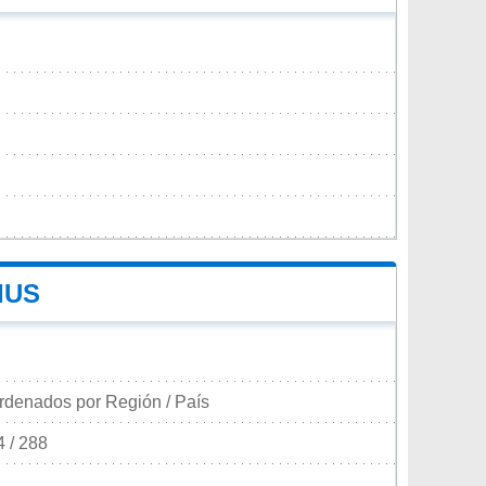
IUS
rdenados por Región / País
4 / 288