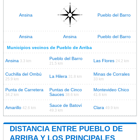
Ansina
Pueblo del Barro
Ansina
Ansina
Pueblo del Barro
Municipios vecinos de Pueblo de Arriba
Pueblo del Barro
Ansina
Las Flores
3.3 km
24.2 km
21.5 km
Cuchilla del Ombú
Minas de Corrales
La Hilera
31.8 km
25.9 km
33 km
Punta de Carretera
Puntas de Cinco
Montevideo Chico
Sauces
34.2 km
38.6 km
41.6 km
Sauce de Batoví
Amarillo
Clara
42.6 km
49.9 km
49.3 km
DISTANCIA ENTRE PUEBLO DE
ARRIBA Y LOS PRINCIPALES