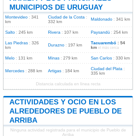
MUNICIPIOS DE URUGUAY
Montevideo
: 341
Ciudad de la Costa
:
Maldonado
: 341 km
km
332 km
Salto
: 245 km
Rivera
: 107 km
Paysandú
: 254 km
Las Piedras
: 326
Tacuarembó
: 54
Durazno
: 197 km
km
km
el más cerca
Melo
: 131 km
Minas
: 279 km
San Carlos
: 330 km
Ciudad del Plata
:
Mercedes
: 288 km
Artigas
: 184 km
335 km
Distancia calculada en línea recta
ACTIVIDADES Y OCIO EN LOS
ALREDEDORES DE PUEBLO DE
ARRIBA
Ninguna actividad registrada para el municipio de Pueblo de
Arriba