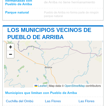
hermanadas con
de Arriba no tiene hermanamiento
Pueblo de Arriba
Parque natural
Pueblo de Arriba no forma parte de ningún
parque natural
LOS MUNICIPIOS VECINOS DE
PUEBLO DE ARRIBA
+
−
Leaflet
|
Map data ©
OpenStreetMap
contributors
Municipios que limitan con Pueblo de Arriba
Cuchilla del Ombú
Las Flores
Las Flores