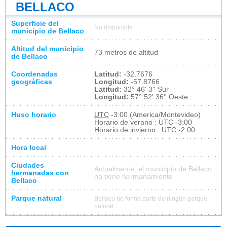
BELLACO
Superficie del
No disponible
municipio de Bellaco
Altitud del municipio
73 metros de altitud
de Bellaco
Coordenadas
Latitud:
-32.7676
geográficas
Longitud:
-57.8766
Latitud:
32° 46' 3'' Sur
Longitud:
57° 52' 36'' Oeste
Huso horario
UTC
-3:00 (America/Montevideo)
Horario de verano : UTC -3:00
Horario de invierno : UTC -2:00
Hora local
Ciudades
Actualmente, el municipio de Bellaco
hermanadas con
no tiene hermanamiento
Bellaco
Parque natural
Bellaco no forma parte de ningún parque
natural