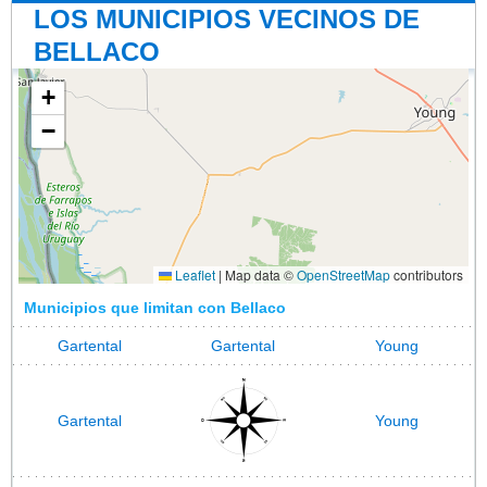
LOS MUNICIPIOS VECINOS DE
BELLACO
+
−
Leaflet
|
Map data ©
OpenStreetMap
contributors
Municipios que limitan con Bellaco
Gartental
Gartental
Young
Gartental
Young