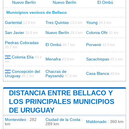
Nuevo Berlín
Nuevo Berlín
El Ombú
Municipios vecinos de Bellaco
Gartental
Tres Quintas
Young
12.8 km
13.5 km
24.5 km
San Javier
Nuevo Berlín
Colonia Ofir
26.6 km
29.3 km
31 km
Piedras Coloradas
El Ombú
Porvenir
40.7 km
42.5 km
35.7 km
Colonia Elía
43.4
Menafra
Sacachispas
43.9 km
45.1 km
km
Concepción del
Chacras de
Casa Blanca
49 km
Uruguay
Paysandú
46.2 km
47.9 km
DISTANCIA ENTRE BELLACO Y
LOS PRINCIPALES MUNICIPIOS
DE URUGUAY
Montevideo
: 282
Ciudad de la Costa
:
Maldonado
: 360 km
km
289 km