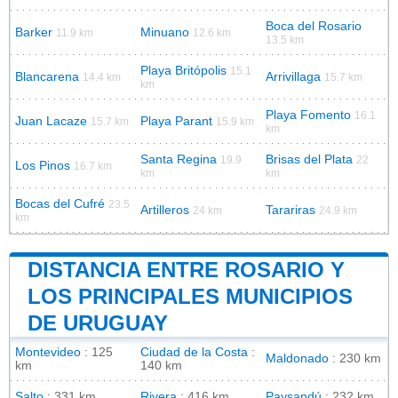
Boca del Rosario
Barker
Minuano
11.9 km
12.6 km
13.5 km
Playa Britópolis
15.1
Blancarena
Arrivillaga
14.4 km
15.7 km
km
Playa Fomento
16.1
Juan Lacaze
Playa Parant
15.7 km
15.9 km
km
Santa Regina
Brisas del Plata
19.9
22
Los Pinos
16.7 km
km
km
Bocas del Cufré
23.5
Artilleros
Tarariras
24 km
24.9 km
km
DISTANCIA ENTRE ROSARIO Y
LOS PRINCIPALES MUNICIPIOS
DE URUGUAY
Montevideo
: 125
Ciudad de la Costa
:
Maldonado
: 230 km
km
140 km
Salto
: 331 km
Rivera
: 416 km
Paysandú
: 232 km