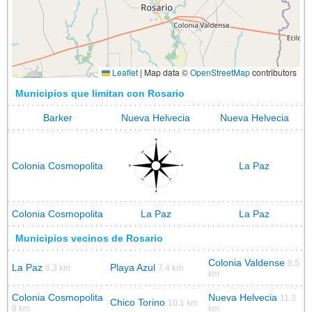
Leaflet
|
Map data ©
OpenStreetMap
contributors
Municipios que limitan con Rosario
Barker
Nueva Helvecia
Nueva Helvecia
Colonia Cosmopolita
La Paz
Colonia Cosmopolita
La Paz
La Paz
Municipios vecinos de Rosario
Colonia Valdense
8.5
La Paz
Playa Azul
6.3 km
7.4 km
km
Colonia Cosmopolita
Nueva Helvecia
11.3
Chico Torino
10.1 km
9 km
km