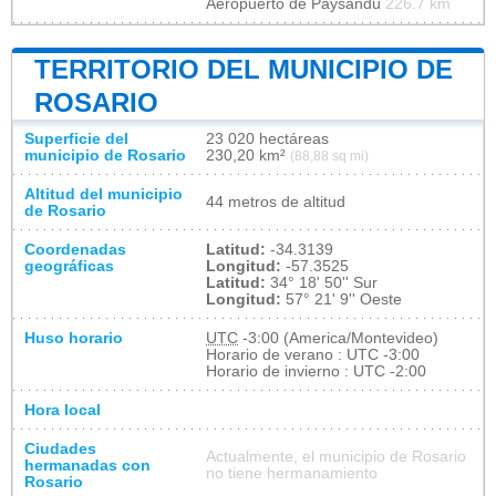
Aeropuerto de Paysandú
226.7 km
TERRITORIO DEL MUNICIPIO DE
ROSARIO
Superficie del
23 020 hectáreas
municipio de Rosario
230,20 km²
(88,88 sq mi)
Altitud del municipio
44 metros de altitud
de Rosario
Coordenadas
Latitud:
-34.3139
geográficas
Longitud:
-57.3525
Latitud:
34° 18' 50'' Sur
Longitud:
57° 21' 9'' Oeste
Huso horario
UTC
-3:00 (America/Montevideo)
Horario de verano : UTC -3:00
Horario de invierno : UTC -2:00
Hora local
Ciudades
Actualmente, el municipio de Rosario
hermanadas con
no tiene hermanamiento
Rosario