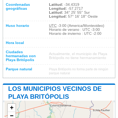
Coordenadas
Latitud:
-34.4319
geográficas
Longitud:
-57.2717
Latitud:
34° 25' 55'' Sur
Longitud:
57° 16' 18'' Oeste
Huso horario
UTC
-3:00 (America/Montevideo)
Horario de verano : UTC -3:00
Horario de invierno : UTC -2:00
Hora local
Ciudades
Actualmente, el municipio de Playa
hermanadas con
Britópolis no tiene hermanamiento
Playa Britópolis
Parque natural
Playa Britópolis no forma parte de ningún
parque natural
LOS MUNICIPIOS VECINOS DE
PLAYA BRITÓPOLIS
+
−