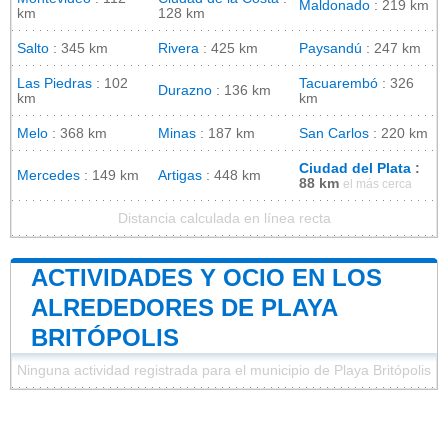
Maldonado
: 219 km
km
128 km
Salto
: 345 km
Rivera
: 425 km
Paysandú
: 247 km
Las Piedras
: 102
Tacuarembó
: 326
Durazno
: 136 km
km
km
Melo
: 368 km
Minas
: 187 km
San Carlos
: 220 km
Ciudad del Plata
:
Mercedes
: 149 km
Artigas
: 448 km
88 km
el más cerca
Distancia calculada en línea recta
ACTIVIDADES Y OCIO EN LOS
ALREDEDORES DE PLAYA
BRITÓPOLIS
Ninguna actividad registrada para el municipio de Playa Britópolis