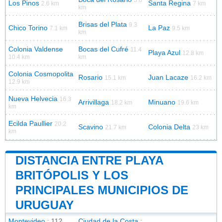
Los Pinos
Santa Regina
2.6 km
7 km
km
Brisas del Plata
9.3
Chico Torino
La Paz
7.1 km
9.5 km
km
Colonia Valdense
Bocas del Cufré
11.4
Playa Azul
12.8 km
10.4 km
km
Colonia Cosmopolita
Rosario
Juan Lacaze
15.1 km
16.2 km
12.9 km
Nueva Helvecia
16.3
Arrivillaga
Minuano
18.2 km
19.6 km
km
Ecilda Paullier
20.2
Scavino
Colonia Delta
21.7 km
23 km
km
DISTANCIA ENTRE PLAYA
BRITÓPOLIS Y LOS
PRINCIPALES MUNICIPIOS DE
URUGUAY
Montevideo
: 112
Ciudad de la Costa
: