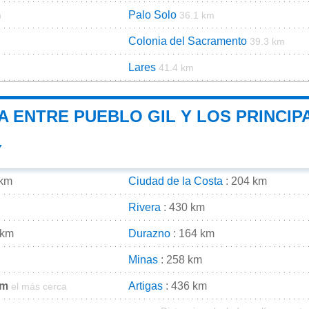
Palo Solo
m
36.1 km
Colonia del Sacramento
39.3 km
Lares
41.4 km
A ENTRE PUEBLO GIL Y LOS PRINCIP
Y
 km
Ciudad de la Costa
: 204 km
Rivera
: 430 km
 km
Durazno
: 164 km
Minas
: 258 km
km
Artigas
: 436 km
el más cerca