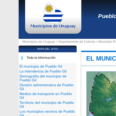
Pueblo
Municipios de Uruguay >
Departamento de Colonia
>
Municipio Pu
MAPA DEL SITIO
EL MUNIC
Toda la información
El municipio de Pueblo Gil
La intendencia de Pueblo Gil
Demografía del municipio de
Pueblo Gil
División administrativa de Pueblo
Gil
Medios de transporte en Pueblo
Gil
Territorio del municipio de Pueblo
Gil
Los municipios vecinos de Pueblo
Gil