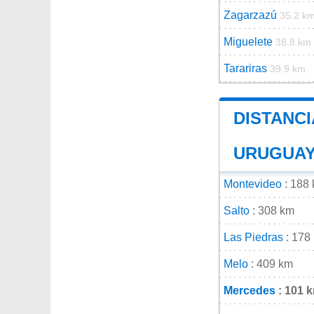
Zagarzazú
35.2 k
Miguelete
38.8 km
Tarariras
39.9 km
DISTANCI
URUGUA
Montevideo
: 188
Salto
: 308 km
Las Piedras
: 178
Melo
: 409 km
Mercedes
: 101 