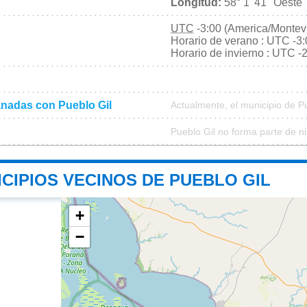
Longitud:
58° 1' 41'' Oeste
UTC
-3:00 (America/Montev
Horario de verano : UTC -3
Horario de invierno : UTC -
nadas con Pueblo Gil
Actualmente, el municipio de P
Pueblo Gil no forma parte de n
CIPIOS VECINOS DE PUEBLO GIL
+
−