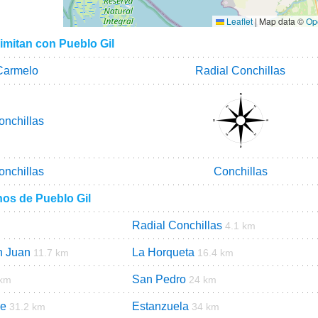
Leaflet
|
Map data ©
Op
imitan con Pueblo Gil
Carmelo
Radial Conchillas
onchillas
onchillas
Conchillas
nos de Pueblo Gil
Radial Conchillas
4.1 km
n Juan
La Horqueta
11.7 km
16.4 km
San Pedro
 km
24 km
le
Estanzuela
31.2 km
34 km