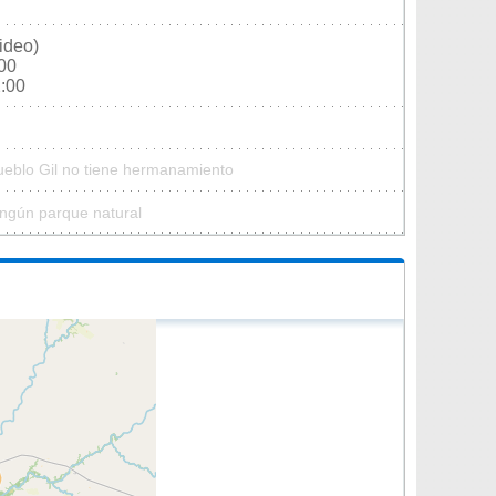
ideo)
:00
2:00
ueblo Gil no tiene hermanamiento
ingún parque natural