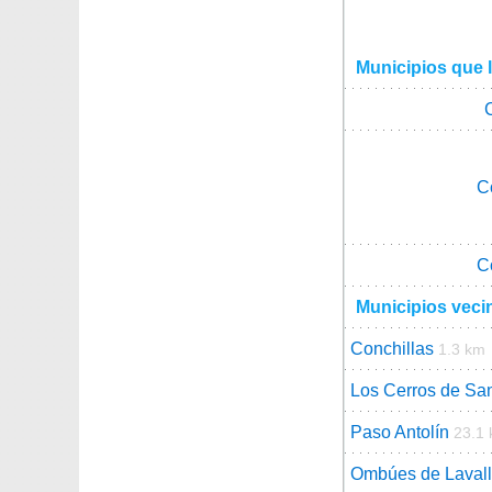
Municipios que l
C
C
Municipios veci
Conchillas
1.3 km
Los Cerros de Sa
Paso Antolín
23.1
Ombúes de Laval