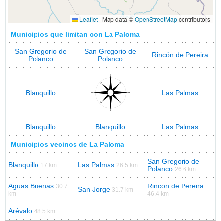
Leaflet
|
Map data ©
OpenStreetMap
contributors
Municipios que limitan con La Paloma
San Gregorio de
San Gregorio de
Rincón de Pereira
Polanco
Polanco
Blanquillo
Las Palmas
Blanquillo
Blanquillo
Las Palmas
Municipios vecinos de La Paloma
San Gregorio de
Blanquillo
Las Palmas
17 km
26.5 km
Polanco
26.6 km
Aguas Buenas
Rincón de Pereira
30.7
San Jorge
31.7 km
km
46.4 km
Arévalo
48.5 km