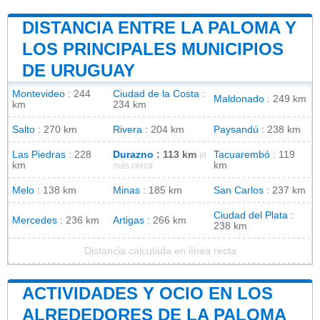
DISTANCIA ENTRE LA PALOMA Y
LOS PRINCIPALES MUNICIPIOS
DE URUGUAY
Montevideo
: 244
Ciudad de la Costa
:
Maldonado
: 249 km
km
234 km
Salto
: 270 km
Rivera
: 204 km
Paysandú
: 238 km
Las Piedras
: 228
Durazno
: 113 km
Tacuarembó
: 119
el
km
km
más cerca
Melo
: 138 km
Minas
: 185 km
San Carlos
: 237 km
Ciudad del Plata
:
Mercedes
: 236 km
Artigas
: 266 km
238 km
Distancia calculada en línea recta
ACTIVIDADES Y OCIO EN LOS
ALREDEDORES DE LA PALOMA