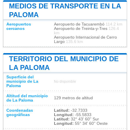
MEDIOS DE TRANSPORTE EN LA
PALOMA
Aeropuertos
Aeropuerto de Tacuarembó
114.2 km
cercanos
Aeropuerto de Treinta-y-Tres
126.4
km
Aeropuerto Internacional de Cerro
Largo
135.6 km
TERRITORIO DEL MUNICIPIO DE
LA PALOMA
Superficie del
municipio de La
No disponible
Paloma
Altitud del municipio
129 metros de altitud
de La Paloma
Coordenadas
Latitud:
-32.7333
geográficas
Longitud:
-55.5833
Latitud:
32° 43' 60'' Sur
Longitud:
55° 34' 60'' Oeste