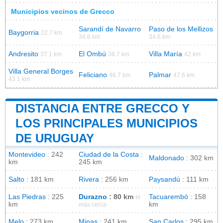
Municipios vecinos de Grecco
Sarandí de Navarro
Paso de los Mellizos
Baygorria
22.7 km
34.6 km
34.6 km
Andresito
El Ombú
Villa María
37.1 km
38.7 km
42 km
Villa General Borges
Feliciano
Palmar
46.7 km
47.6 km
43.1 km
DISTANCIA ENTRE GRECCO Y
LOS PRINCIPALES MUNICIPIOS
DE URUGUAY
Montevideo
: 242
Ciudad de la Costa
:
Maldonado
: 302 km
km
245 km
Salto
: 181 km
Rivera
: 256 km
Paysandú
: 111 km
Las Piedras
: 225
Durazno
: 80 km
Tacuarembó
: 158
el
km
km
más cerca
Melo
: 273 km
Minas
: 241 km
San Carlos
: 295 km