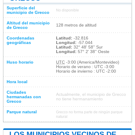
Superficie del
No disponible
municipio de Grecco
Altitud del municipio
128 metros de altitud
de Grecco
Coordenadas
Latitud:
-32.816
geográficas
Longitud:
-57.044
Latitud:
32° 48' 58'' Sur
Longitud:
57° 2' 38'' Oeste
Huso horario
UTC
-3:00 (America/Montevideo)
Horario de verano : UTC -3:00
Horario de invierno : UTC -2:00
Hora local
Ciudades
Actualmente, el municipio de Grecco
hermanadas con
no tiene hermanamiento
Grecco
Parque natural
Grecco no forma parte de ningún parque
natural
LOS MUNICIPIOS VECINOS DE