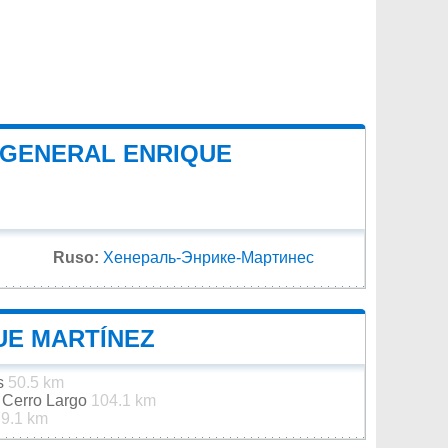
E GENERAL ENRIQUE
Ruso:
Хенераль-Энрике-Мартинес
UE MARTÍNEZ
es
50.5 km
e Cerro Largo
104.1 km
9.1 km