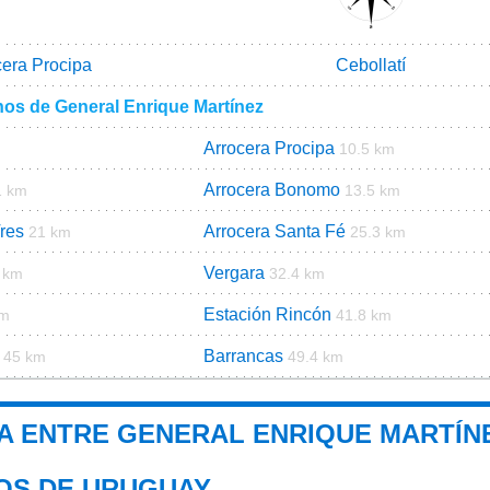
cera Procipa
Cebollatí
nos de General Enrique Martínez
Arrocera Procipa
10.5 km
Arrocera Bonomo
1 km
13.5 km
Tres
Arrocera Santa Fé
21 km
25.3 km
Vergara
 km
32.4 km
Estación Rincón
km
41.8 km
Barrancas
45 km
49.4 km
A ENTRE GENERAL ENRIQUE MARTÍNE
IOS DE URUGUAY