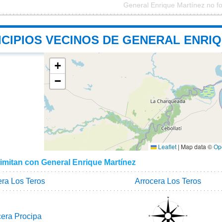
General Enrique Martínez no f
ICIPIOS VECINOS DE GENERAL ENRI
+
−
Leaflet
|
Map data ©
Op
limitan con General Enrique Martínez
era Los Teros
Arrocera Los Teros
cera Procipa