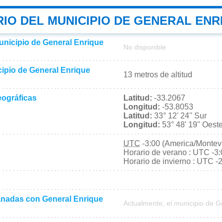
RIO DEL MUNICIPIO DE GENERAL ENR
unicipio de General Enrique
No disponible
cipio de General Enrique
13 metros de altitud
ográficas
Latitud:
-33.2067
Longitud:
-53.8053
Latitud:
33° 12' 24'' Sur
Longitud:
53° 48' 19'' Oest
UTC
-3:00 (America/Montev
Horario de verano : UTC -3
Horario de invierno : UTC -
nadas con General Enrique
Actualmente, el municipio de 