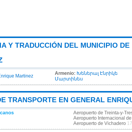
IA Y TRADUCCIÓN DEL MUNICIPIO D
Z
Armenio:
Խեներալ Էնրիկե
nrique Martinez
Մարտինես
DE TRANSPORTE EN GENERAL ENRIQ
rcanos
Aeropuerto de Treinta-y-Tr
Aeropuerto Internacional d
Aeropuerto de Vichadero
17