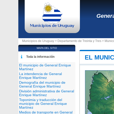
Genera
Municipios de Uruguay >
Departamento de Treinta y Tres
>
Munici
MAPA DEL SITIO
EL MUNI
Toda la información
El municipio de General Enrique
Martínez
La intendencia de General
Enrique Martínez
Demografía del municipio de
General Enrique Martínez
División administrativa de General
Enrique Martínez
Toponimia y traducción del
municipio de General Enrique
Martínez
Medios de transporte en General