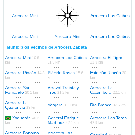
Arrocera Mini
Arrocera Los Ceibos
Arrocera Mini
Arrocera Mini
Arrocera Los Ceibos
Municipios vecinos de Arrocera Zapata
Arrocera Mini
Arrocera Los Ceibos
Arrocera El Tigre
10.8
km
11.3 km
12.3 km
Arrocera Rincón
Plácido Rosas
Estación Rincón
14.3
15.6
20
km
km
km
Arrocera San
Arrozal Treinta y
Arrocera La
Fernando
Tres
Catumbera
20.1 km
21.2 km
22.1 km
Arrocera La
Vergara
Río Branco
31.1 km
37.6 km
Querencia
23 km
Yaguarón
General Enrique
Arrocera Los Teros
40.3
Martínez
km
42.1 km
42.9 km
Arrocera Bonomo
Arrocera Las