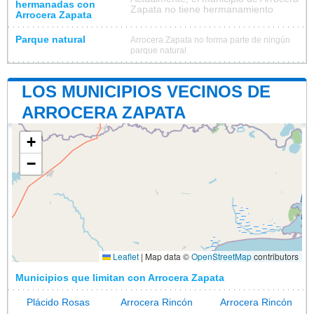
hermanadas con
Zapata no tiene hermanamiento
Arrocera Zapata
Parque natural
Arrocera Zapata no forma parte de ningún
parque natural
LOS MUNICIPIOS VECINOS DE
ARROCERA ZAPATA
+
−
Leaflet
|
Map data ©
OpenStreetMap
contributors
Municipios que limitan con Arrocera Zapata
Plácido Rosas
Arrocera Rincón
Arrocera Rincón