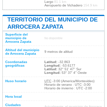
Largo
81.1 km
Aeropuerto de Vichadero
154.9 km
TERRITORIO DEL MUNICIPIO DE
ARROCERA ZAPATA
Superficie del
municipio de
No disponible
Arrocera Zapata
Altitud del municipio
9 metros de altitud
de Arrocera Zapata
Coordenadas
Latitud:
-32.863
geográficas
Longitud:
-53.6177
Latitud:
32° 51' 47'' Sur
Longitud:
53° 37' 4'' Oeste
Huso horario
UTC
-3:00 (America/Montevideo)
Horario de verano : UTC -3:00
Horario de invierno : UTC -2:00
Hora local
Ciudades
Actualmente, el municipio de Arrocera