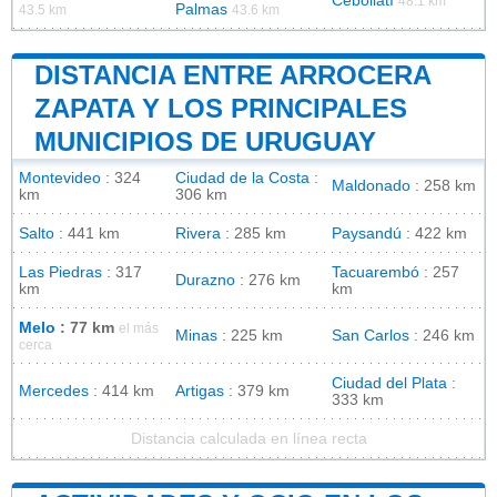
Cebollatí
48.1 km
Palmas
43.5 km
43.6 km
DISTANCIA ENTRE ARROCERA
ZAPATA Y LOS PRINCIPALES
MUNICIPIOS DE URUGUAY
Montevideo
: 324
Ciudad de la Costa
:
Maldonado
: 258 km
km
306 km
Salto
: 441 km
Rivera
: 285 km
Paysandú
: 422 km
Las Piedras
: 317
Tacuarembó
: 257
Durazno
: 276 km
km
km
Melo
: 77 km
el más
Minas
: 225 km
San Carlos
: 246 km
cerca
Ciudad del Plata
:
Mercedes
: 414 km
Artigas
: 379 km
333 km
Distancia calculada en línea recta