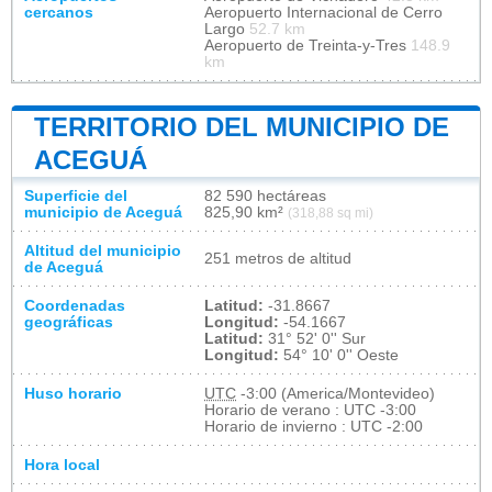
cercanos
Aeropuerto Internacional de Cerro
Largo
52.7 km
Aeropuerto de Treinta-y-Tres
148.9
km
TERRITORIO DEL MUNICIPIO DE
ACEGUÁ
Superficie del
82 590 hectáreas
municipio de Aceguá
825,90 km²
(318,88 sq mi)
Altitud del municipio
251 metros de altitud
de Aceguá
Coordenadas
Latitud:
-31.8667
geográficas
Longitud:
-54.1667
Latitud:
31° 52' 0'' Sur
Longitud:
54° 10' 0'' Oeste
Huso horario
UTC
-3:00 (America/Montevideo)
Horario de verano : UTC -3:00
Horario de invierno : UTC -2:00
Hora local