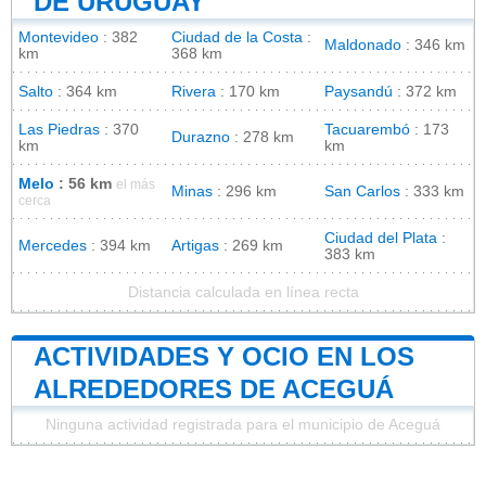
DE URUGUAY
Montevideo
: 382
Ciudad de la Costa
:
Maldonado
: 346 km
km
368 km
Salto
: 364 km
Rivera
: 170 km
Paysandú
: 372 km
Las Piedras
: 370
Tacuarembó
: 173
Durazno
: 278 km
km
km
Melo
: 56 km
el más
Minas
: 296 km
San Carlos
: 333 km
cerca
Ciudad del Plata
:
Mercedes
: 394 km
Artigas
: 269 km
383 km
Distancia calculada en línea recta
ACTIVIDADES Y OCIO EN LOS
ALREDEDORES DE ACEGUÁ
Ninguna actividad registrada para el municipio de Aceguá