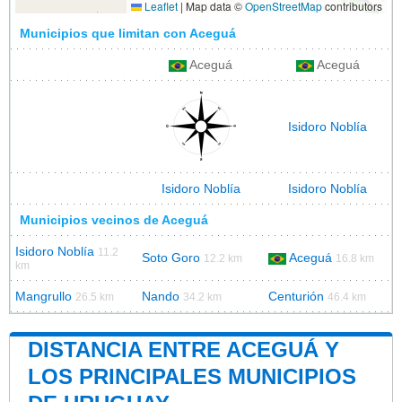
Leaflet
|
Map data ©
OpenStreetMap
contributors
Municipios que limitan con Aceguá
Aceguá
Aceguá
Isidoro Noblía
Isidoro Noblía
Isidoro Noblía
Municipios vecinos de Aceguá
Isidoro Noblía
11.2
Soto Goro
Aceguá
12.2 km
16.8 km
km
Mangrullo
Nando
Centurión
26.5 km
34.2 km
46.4 km
DISTANCIA ENTRE ACEGUÁ Y
LOS PRINCIPALES MUNICIPIOS