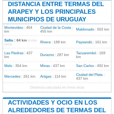
DISTANCIA ENTRE TERMAS DEL
ARAPEY Y LOS PRINCIPALES
MUNICIPIOS DE URUGUAY
Montevideo
: 454
Ciudad de la Costa
:
Maldonado
: 502 km
km
455 km
Salto
: 64 km
el más
Rivera
: 188 km
Paysandú
: 161 km
cerca
Las Piedras
: 437
Tacuarembó
: 169
Durazno
: 287 km
km
km
Melo
: 354 km
Minas
: 437 km
San Carlos
: 492 km
Ciudad del Plata
:
Mercedes
: 261 km
Artigas
: 114 km
437 km
Distancia calculada en línea recta
ACTIVIDADES Y OCIO EN LOS
ALREDEDORES DE TERMAS DEL