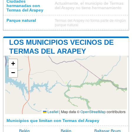
Ciudades
Actualmente, el municipio de Termas
hermanadas con
del Arapey no tiene hermanamiento
Termas del Arapey
Parque natural
Termas del Arapey no forma parte de ningún
parque natural
LOS MUNICIPIOS VECINOS DE
TERMAS DEL ARAPEY
+
−
Leaflet
|
Map data ©
OpenStreetMap
contributors
Municipios que limitan con Termas del Arapey
Belén
Belén
Baltasar Brum