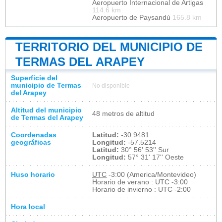
Aeropuerto Internacional de Artigas
114.6 km
Aeropuerto de Paysandú
165.8 km
TERRITORIO DEL MUNICIPIO DE
TERMAS DEL ARAPEY
Superficie del
municipio de Termas
No disponible
del Arapey
Altitud del municipio
48 metros de altitud
de Termas del Arapey
Coordenadas
Latitud:
-30.9481
geográficas
Longitud:
-57.5214
Latitud:
30° 56' 53'' Sur
Longitud:
57° 31' 17'' Oeste
Huso horario
UTC
-3:00 (America/Montevideo)
Horario de verano : UTC -3:00
Horario de invierno : UTC -2:00
Hora local