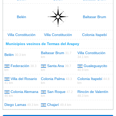
Belén
Baltasar Brum
Villa Constitución
Villa Constitución
Colonia Itapebí
Municipios vecinos de Termas del Arapey
Baltasar Brum
Villa Constitución
31.7
Belén
30.3 km
km
34.1 km
Federación
Santa Ana
Gualeguaycito
38.3
39.7
km
km
40.9 km
Villa del Rosario
Colonia Palma
Colonia Itapebí
43.3
44.8
41 km
km
km
Colonia Alemana
San Roque
Rincón de Valentín
47.2
46 km
km
48.3 km
Diego Lamas
Chajarí
49.3 km
49.4 km