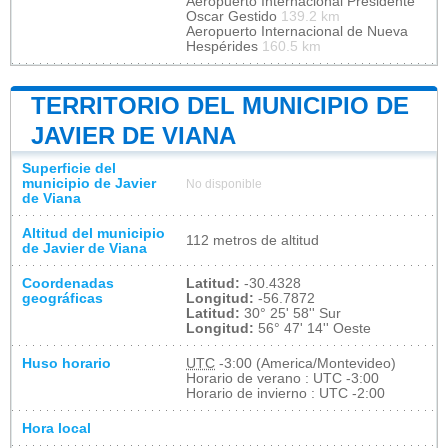
Aeropuerto Internacional Presidente
Oscar Gestido
139.2 km
Aeropuerto Internacional de Nueva
Hespérides
160.5 km
TERRITORIO DEL MUNICIPIO DE
JAVIER DE VIANA
Superficie del
municipio de Javier
No disponible
de Viana
Altitud del municipio
112 metros de altitud
de Javier de Viana
Coordenadas
Latitud:
-30.4328
geográficas
Longitud:
-56.7872
Latitud:
30° 25' 58'' Sur
Longitud:
56° 47' 14'' Oeste
Huso horario
UTC
-3:00 (America/Montevideo)
Horario de verano : UTC -3:00
Horario de invierno : UTC -2:00
Hora local