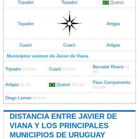
Topador
Topador
Quaraí
Topador
Artigas
Cuaró
Cuaró
Artigas
Municipios vecinos de Javier de Viana
Bernabé Rivera
23
Topador
Cuaró
15.4 km
22.9 km
km
Paso Campamento
Artigas
Quaraí
31 km
33.5 km
39.6 km
Diego Lamas
44.3 km
DISTANCIA ENTRE JAVIER DE
VIANA Y LOS PRINCIPALES
MUNICIPIOS DE URUGUAY