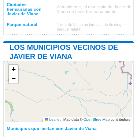
Ciudades
Actualmente, el municipio de Javier de
hermanadas con
Viana no tiene hermanamiento
Javier de Viana
Parque natural
Javier de Viana no forma parte de ningún
parque natural
LOS MUNICIPIOS VECINOS DE
JAVIER DE VIANA
+
−
Leaflet
|
Map data ©
OpenStreetMap
contributors
Municipios que limitan con Javier de Viana