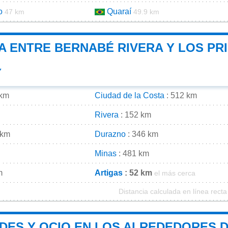
o
Quaraí
47 km
49.9 km
A ENTRE BERNABÉ RIVERA Y LOS PRI
Y
 km
Ciudad de la Costa
: 512 km
Rivera
: 152 km
 km
Durazno
: 346 km
Minas
: 481 km
m
Artigas
: 52 km
el más cerca
Distancia calculada en línea recta
ADES Y OCIO EN LOS ALREDEDORES 