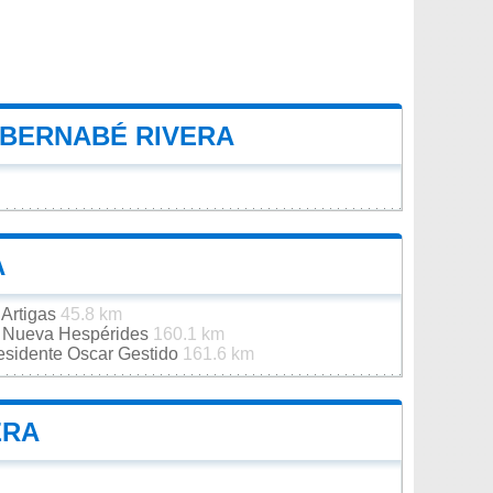
 BERNABÉ RIVERA
A
 Artigas
45.8 km
de Nueva Hespérides
160.1 km
residente Oscar Gestido
161.6 km
ERA