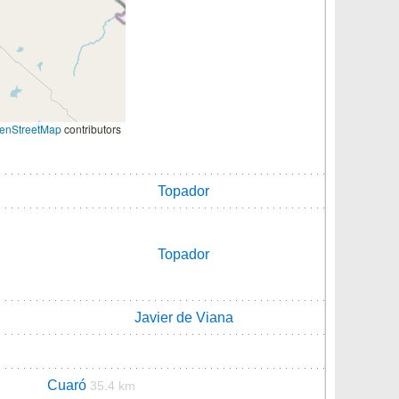
enStreetMap
contributors
Topador
Topador
Javier de Viana
Cuaró
35.4 km