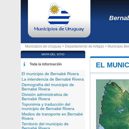
Bernab
Municipios de Uruguay >
Departamento de Artigas
>
Municipio Be
MAPA DEL SITIO
EL MUNIC
Toda la información
El municipio de Bernabé Rivera
La intendencia de Bernabé Rivera
Demografía del municipio de
Bernabé Rivera
División administrativa de
Bernabé Rivera
Toponimia y traducción del
municipio de Bernabé Rivera
Medios de transporte en Bernabé
Rivera
Territorio del municipio de
Bernabé Rivera