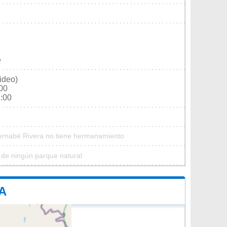
e
ideo)
:00
2:00
Bernabé Rivera no tiene hermanamiento
 de ningún parque natural
A