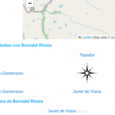
−
Leaflet
|
Map data ©
Op
limitan con Bernabé Rivera
Topador
s Gomensoro
s Gomensoro
Javier de Viana
nos de Bernabé Rivera
Javier de Viana
23 km