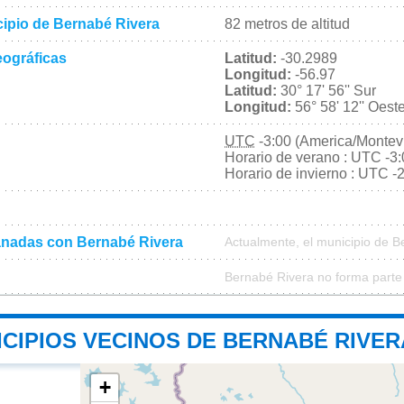
cipio de Bernabé Rivera
82 metros de altitud
ográficas
Latitud:
-30.2989
Longitud:
-56.97
Latitud:
30° 17' 56'' Sur
Longitud:
56° 58' 12'' Oest
UTC
-3:00 (America/Montev
Horario de verano : UTC -3
Horario de invierno : UTC -
nadas con Bernabé Rivera
Actualmente, el municipio de 
Bernabé Rivera no forma parte
ICIPIOS VECINOS DE BERNABÉ RIVER
+