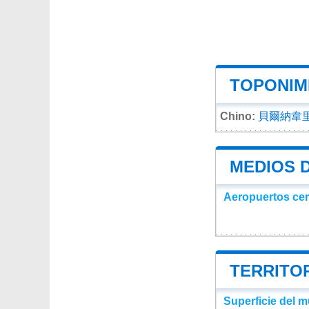
TOPONIMI
Chino:
貝爾納韋
MEDIOS 
Aeropuertos ce
TERRITOR
Superficie del 